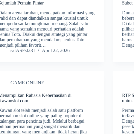
Sejumlah Pemain Pintar
Sabet
Dalam arena taruhan, mendapatkan informasi yang
Dunia
valid dan dapat diandalkan sangat krusial untuk
bebera
memperbesar kemungkinan menang. Salah satu
Di dal
nama yang semakin mencuri perhatian adalah
pilih
Jenius Toto. Diakui dengan strategi yang pintar
berhar
dan pemahaman yang mendalam, Jenius Toto
harus 
menjadi pilihan favorit…
Deng
safASFsf231
April 22, 2026
GAME ONLINE
Menampilkan Rahasia Keberhasilan di
RTP S
Kawanslot.com
untuk
Kawan slot telah menjadi salah satu platform
Permai
permainan slot online yang paling populer di
terfav
kalangan para pencinta judi. Melalui berbagai
Denga
pilihan permainan yang sangat menarik dan
peser
keuntungan yang menjanjikan, tidak heran jika
kesem