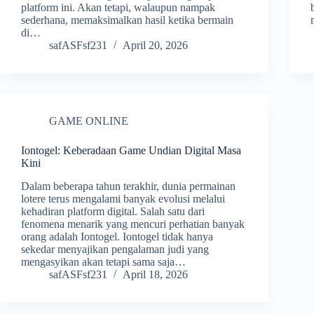
platform ini. Akan tetapi, walaupun nampak
sederhana, memaksimalkan hasil ketika bermain
di…
safASFsf231
April 20, 2026
GAME ONLINE
Iontogel: Keberadaan Game Undian Digital Masa
Kini
Dalam beberapa tahun terakhir, dunia permainan
lotere terus mengalami banyak evolusi melalui
kehadiran platform digital. Salah satu dari
fenomena menarik yang mencuri perhatian banyak
orang adalah Iontogel. Iontogel tidak hanya
sekedar menyajikan pengalaman judi yang
mengasyikan akan tetapi sama saja…
safASFsf231
April 18, 2026