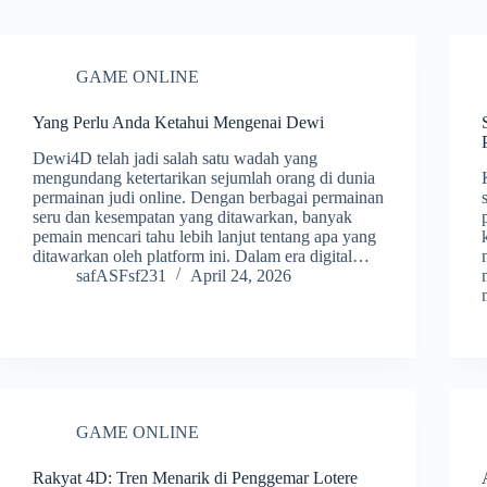
GAME ONLINE
Yang Perlu Anda Ketahui Mengenai Dewi
Dewi4D telah jadi salah satu wadah yang
mengundang ketertarikan sejumlah orang di dunia
permainan judi online. Dengan berbagai permainan
seru dan kesempatan yang ditawarkan, banyak
pemain mencari tahu lebih lanjut tentang apa yang
ditawarkan oleh platform ini. Dalam era digital…
safASFsf231
April 24, 2026
GAME ONLINE
Rakyat 4D: Tren Menarik di Penggemar Lotere