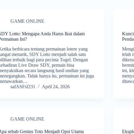
GAME ONLINE
SDY Lotto: Mengapa Anda Harus Ikut dalam
Kunci
Permainan Ini?
Penda
Ketika berbicara tentang permainan lotere yang
Mengi
sangat menarik, SDY Lotto menjadi salah satu
telah 
pilihan terbaik bagi para pecinta Togel. Dengan
diken
kehadiran Live Draw SDY, pemain bisa
bermi
menyaksikan secara langsung hasil undian yang
ini, 
menegangkan. Tidak hanya itu, permainan ini juga
menya
menawarkan…
ditaw
safASFsf231
April 24, 2026
GAME ONLINE
Apa sebab Genius Toto Menjadi Opsi Utama
Eksplo