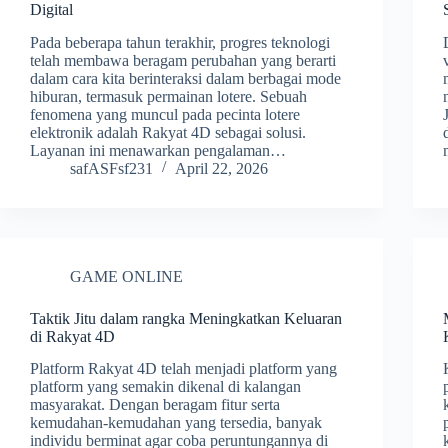
Digital
Pada beberapa tahun terakhir, progres teknologi
telah membawa beragam perubahan yang berarti
dalam cara kita berinteraksi dalam berbagai mode
hiburan, termasuk permainan lotere. Sebuah
fenomena yang muncul pada pecinta lotere
elektronik adalah Rakyat 4D sebagai solusi.
Layanan ini menawarkan pengalaman…
safASFsf231
April 22, 2026
GAME ONLINE
Taktik Jitu dalam rangka Meningkatkan Keluaran
di Rakyat 4D
Platform Rakyat 4D telah menjadi platform yang
platform yang semakin dikenal di kalangan
masyarakat. Dengan beragam fitur serta
kemudahan-kemudahan yang tersedia, banyak
individu berminat agar coba peruntungannya di