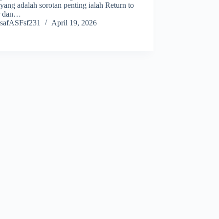
yang adalah sorotan penting ialah Return to
r dan…
safASFsf231
April 19, 2026