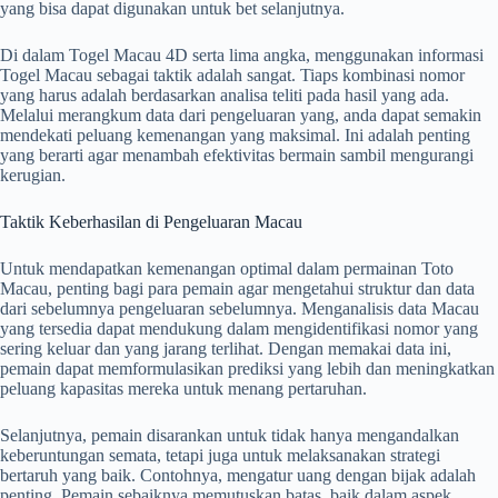
yang bisa dapat digunakan untuk bet selanjutnya.
Di dalam Togel Macau 4D serta lima angka, menggunakan informasi
Togel Macau sebagai taktik adalah sangat. Tiaps kombinasi nomor
yang harus adalah berdasarkan analisa teliti pada hasil yang ada.
Melalui merangkum data dari pengeluaran yang, anda dapat semakin
mendekati peluang kemenangan yang maksimal. Ini adalah penting
yang berarti agar menambah efektivitas bermain sambil mengurangi
kerugian.
Taktik Keberhasilan di Pengeluaran Macau
Untuk mendapatkan kemenangan optimal dalam permainan Toto
Macau, penting bagi para pemain agar mengetahui struktur dan data
dari sebelumnya pengeluaran sebelumnya. Menganalisis data Macau
yang tersedia dapat mendukung dalam mengidentifikasi nomor yang
sering keluar dan yang jarang terlihat. Dengan memakai data ini,
pemain dapat memformulasikan prediksi yang lebih dan meningkatkan
peluang kapasitas mereka untuk menang pertaruhan.
Selanjutnya, pemain disarankan untuk tidak hanya mengandalkan
keberuntungan semata, tetapi juga untuk melaksanakan strategi
bertaruh yang baik. Contohnya, mengatur uang dengan bijak adalah
penting. Pemain sebaiknya memutuskan batas, baik dalam aspek