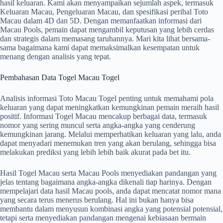
hasil keluaran. Kami akan menyampaikan sejumlah aspek, termasuk
Keluaran Macau, Pengeluaran Macau, dan spesifikasi perihal Toto
Macau dalam 4D dan 5D. Dengan memanfaatkan informasi dari
Macau Pools, pemain dapat mengambil keputusan yang lebih cerdas
dan strategis dalam memasang taruhannya. Mari kita lihat bersama-
sama bagaimana kami dapat memaksimalkan kesempatan untuk
menang dengan analisis yang tepat.
Pembahasan Data Togel Macau Togel
Analisis informasi Toto Macau Togel penting untuk memahami pola
keluaran yang dapat meningkatkan kemungkinan pemain meraih hasil
positif. Informasi Togel Macau mencakup berbagai data, termasuk
nomor yang sering muncul serta angka-angka yang cenderung
kemungkinan jarang. Melalui memperhatikan keluaran yang lalu, anda
dapat menyadari menemukan tren yang akan berulang, sehingga bisa
melakukan prediksi yang lebih lebih baik akurat pada bet itu.
Hasil Togel Macau serta Macau Pools menyediakan pandangan yang
jelas tentang bagaimana angka-angka dikenali tiap harinya. Dengan
mempelajari data hasil Macau pools, anda dapat mencatat nomor mana
yang secara terus menerus berulang. Hal ini bukan hanya bisa
membantu dalam menyusun kombinasi angka yang potensial potensial,
tetapi serta menyediakan pandangan mengenai kebiasaan bermain