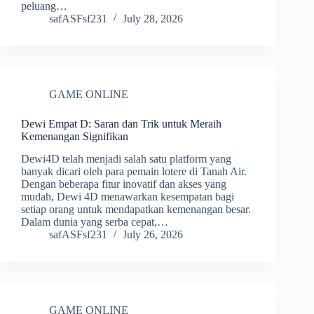
peluang…
safASFsf231
July 28, 2026
GAME ONLINE
Dewi Empat D: Saran dan Trik untuk Meraih
Kemenangan Signifikan
Dewi4D telah menjadi salah satu platform yang
banyak dicari oleh para pemain lotere di Tanah Air.
Dengan beberapa fitur inovatif dan akses yang
mudah, Dewi 4D menawarkan kesempatan bagi
setiap orang untuk mendapatkan kemenangan besar.
Dalam dunia yang serba cepat,…
safASFsf231
July 26, 2026
GAME ONLINE