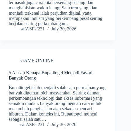
termasuk juga cara kita bersenang-senang dan
menghabiskan waktu luang. Satu tren yang kian
menjadi terkenal ialah perjudian digital, yang
merupakan industri yang berkembang pesat seiring
berjalan seiring perkembangan…
safASFsf231
July 30, 2026
GAME ONLINE
5 Alasan Kenapa Bupatitogel Menjadi Favorit
Banyak Orang
Bupatitogel telah menjadi salah satu permainan yang
banyak digemari oleh masyarakat. Seiring dengan
perkembangan teknologi dan akses informasi yang
semakin mudah, banyak orang mencari cara untuk
menambah penghasilan atau sekadar mencari
hiburan. Dalam konteks ini, Bupatitogel muncul
sebagai salah satu…
safASFsf231
July 30, 2026