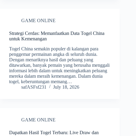
GAME ONLINE
Strategi Cerdas: Memanfaatkan Data Togel China
untuk Kemenangan
Togel China semakin populer di kalangan para
penggemar permainan angka di seluruh dunia.
Dengan menariknya hasil dan peluang yang
ditawarkan, banyak pemain yang berusaha menggali
informasi lebih dalam untuk meningkatkan peluang
mereka dalam meraih kemenangan. Dalam dunia
togel, keberuntungan memang…
safASFsf231
July 18, 2026
GAME ONLINE
Dapatkan Hasil Togel Terbaru: Live Draw dan