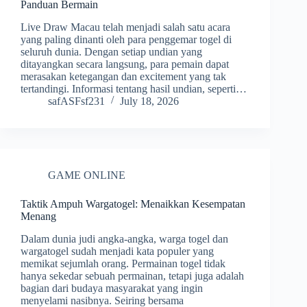
Panduan Bermain
Live Draw Macau telah menjadi salah satu acara
yang paling dinanti oleh para penggemar togel di
seluruh dunia. Dengan setiap undian yang
ditayangkan secara langsung, para pemain dapat
merasakan ketegangan dan excitement yang tak
tertandingi. Informasi tentang hasil undian, seperti…
safASFsf231
July 18, 2026
GAME ONLINE
Taktik Ampuh Wargatogel: Menaikkan Kesempatan
Menang
Dalam dunia judi angka-angka, warga togel dan
wargatogel sudah menjadi kata populer yang
memikat sejumlah orang. Permainan togel tidak
hanya sekedar sebuah permainan, tetapi juga adalah
bagian dari budaya masyarakat yang ingin
menyelami nasibnya. Seiring bersama