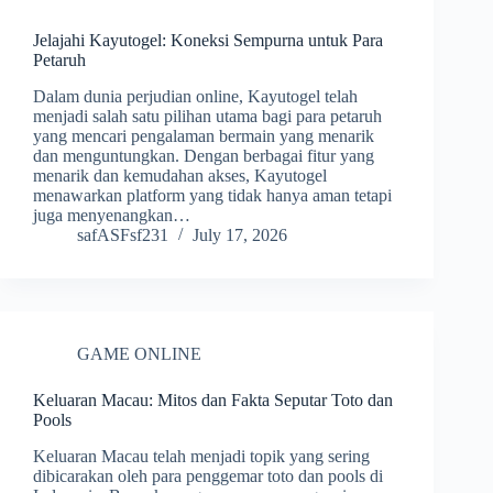
Jelajahi Kayutogel: Koneksi Sempurna untuk Para
Petaruh
Dalam dunia perjudian online, Kayutogel telah
menjadi salah satu pilihan utama bagi para petaruh
yang mencari pengalaman bermain yang menarik
dan menguntungkan. Dengan berbagai fitur yang
menarik dan kemudahan akses, Kayutogel
menawarkan platform yang tidak hanya aman tetapi
juga menyenangkan…
safASFsf231
July 17, 2026
GAME ONLINE
Keluaran Macau: Mitos dan Fakta Seputar Toto dan
Pools
Keluaran Macau telah menjadi topik yang sering
dibicarakan oleh para penggemar toto dan pools di