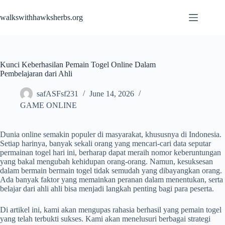
Skip
to
walkswithhawksherbs.org
content
Kunci Keberhasilan Pemain Togel Online Dalam
Pembelajaran dari Ahli
safASFsf231
June 14, 2026
GAME ONLINE
Dunia online semakin populer di masyarakat, khususnya di Indonesia.
Setiap harinya, banyak sekali orang yang mencari-cari data seputar
permainan togel hari ini, berharap dapat meraih nomor keberuntungan
yang bakal mengubah kehidupan orang-orang. Namun, kesuksesan
dalam bermain bermain togel tidak semudah yang dibayangkan orang.
Ada banyak faktor yang memainkan peranan dalam menentukan, serta
belajar dari ahli ahli bisa menjadi langkah penting bagi para peserta.
Di artikel ini, kami akan mengupas rahasia berhasil yang pemain togel
yang telah terbukti sukses. Kami akan menelusuri berbagai strategi