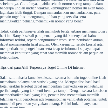
sebelumnya. Contohnya, apabila sebuah nomor sering tampil dalam
beberapa undian undian terakhir, kemungkinan nomor itu akan tampil
lagi akan lebih tinggi. Dengan memanfaatkan memanfaatkan, para
pemain togel bisa mengurangi pilihan yang tersedia serta
meningkatkan peluang menemukan nomor yang benar.
Tidak kalah pentingnya ialah mengikuti berita terbaru mengenai lottery
hari ini. Banyak sekali para pemain yang tidak menyadari bahwa
informasi terkini, seperti pengumuman resmi serta perubahan aturan,
dapat memengaruhi hasil undian. Oleh karena itu, selalu krusial agar
memperbaharui pengetahuan serta tetap terinformasi supaya dapat
membuat keputusan yang tepat saat memilih nomor dalam perjudian
togel online.
Tips dari para Ahli Terpercaya Togel Online Di Internet
Salah satu rahasia kunci kesuksesan selama bermain togel online ialah
memahami polanya dan statistik yang ada. Menganalisa hasil hasil
togel terakhir tersebut dapat memberikan menyediakan pengetahuan
perihal angka yang tak henti-hentinya tampil. Dengan secara konsisten
memperhatikan hasil yang lalu, pemain bisa menentukan memilih
bilangan yang berpotensi ada kemungkinan yang lebih potensial untuk
muncul di penarikan yang akan datang. Hal ini bukan hanya soal
nasib, tetapi juga