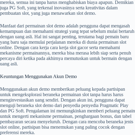
mereka, semua ini tanpa harus menghabiskan biaya apapun. Demikian
juga PG Soft, yang terkenal inovasinya serta kreativitas dalam
pembuatan slot, yang juga menawarkan slot demo.
Manfaat dari permainan slot demo adalah pengguna dapat mengasah
kemampuan dan memahami strategi yang tepat sebelum mulai bertaruh
dengan uang asli. Hal ini sangat penting, terutama bagi pemain baru
yang baru saja memulai perjalanan mereka di dunia permainan slot
online. Dengan cara kerja cara kerja slot gacor serta memahami
mekanisme permainannya, mereka bisa merasa lebih siap serta penuh
percaya diri ketika pada akhirnya memutuskan untuk bermain dengan
uang asli.
Keuntungan Menggunakan Akun Demo
Menggunakan akun demo memberikan peluang kepada partisipan
untuk mengeksplorasi beraneka permainan slot tanpa harus harus
menginvestasikan uang sendiri. Dengan akun ini, pengguna dapat
menguji beraneka slot demo dari penyedia penyedia Pragmatic Play
dan PG Soft. Pengalaman ini memungkinkan memberi peluang pemain
untuk mengerti mekanisme permainan, penghargaan bonus, dan tabel
pembayaran secara menyeluruh. Dengan cara mencoba beraneka jenis
slot online, partisipan bisa menemukan yang paling cocok dengan
preferensi mereka.