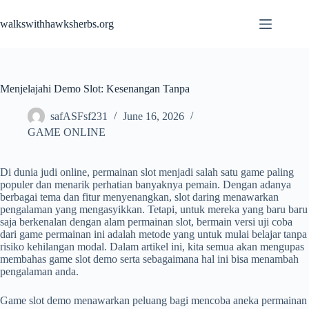
Skip
to
walkswithhawksherbs.org
content
Menjelajahi Demo Slot: Kesenangan Tanpa
safASFsf231
June 16, 2026
GAME ONLINE
Di dunia judi online, permainan slot menjadi salah satu game paling
populer dan menarik perhatian banyaknya pemain. Dengan adanya
berbagai tema dan fitur menyenangkan, slot daring menawarkan
pengalaman yang mengasyikkan. Tetapi, untuk mereka yang baru baru
saja berkenalan dengan alam permainan slot, bermain versi uji coba
dari game permainan ini adalah metode yang untuk mulai belajar tanpa
risiko kehilangan modal. Dalam artikel ini, kita semua akan mengupas
membahas game slot demo serta sebagaimana hal ini bisa menambah
pengalaman anda.
Game slot demo menawarkan peluang bagi mencoba aneka permainan