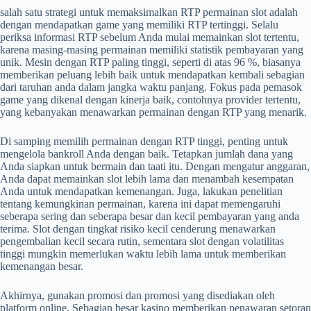
salah satu strategi untuk memaksimalkan RTP permainan slot adalah
dengan mendapatkan game yang memiliki RTP tertinggi. Selalu
periksa informasi RTP sebelum Anda mulai memainkan slot tertentu,
karena masing-masing permainan memiliki statistik pembayaran yang
unik. Mesin dengan RTP paling tinggi, seperti di atas 96 %, biasanya
memberikan peluang lebih baik untuk mendapatkan kembali sebagian
dari taruhan anda dalam jangka waktu panjang. Fokus pada pemasok
game yang dikenal dengan kinerja baik, contohnya provider tertentu,
yang kebanyakan menawarkan permainan dengan RTP yang menarik.
Di samping memilih permainan dengan RTP tinggi, penting untuk
mengelola bankroll Anda dengan baik. Tetapkan jumlah dana yang
Anda siapkan untuk bermain dan taati itu. Dengan mengatur anggaran,
Anda dapat memainkan slot lebih lama dan menambah kesempatan
Anda untuk mendapatkan kemenangan. Juga, lakukan penelitian
tentang kemungkinan permainan, karena ini dapat memengaruhi
seberapa sering dan seberapa besar dan kecil pembayaran yang anda
terima. Slot dengan tingkat risiko kecil cenderung menawarkan
pengembalian kecil secara rutin, sementara slot dengan volatilitas
tinggi mungkin memerlukan waktu lebih lama untuk memberikan
kemenangan besar.
Akhirnya, gunakan promosi dan promosi yang disediakan oleh
platform online. Sebagian besar kasino memberikan penawaran setoran