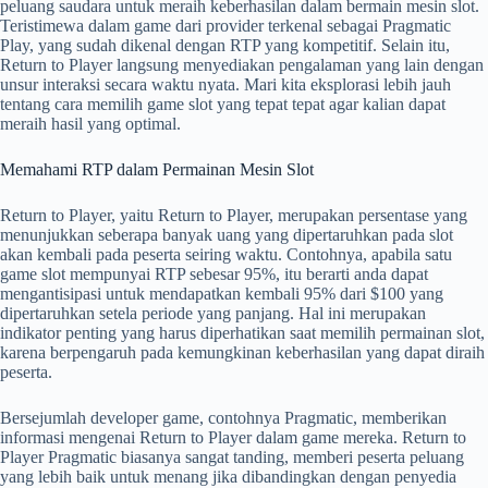
peluang saudara untuk meraih keberhasilan dalam bermain mesin slot.
Teristimewa dalam game dari provider terkenal sebagai Pragmatic
Play, yang sudah dikenal dengan RTP yang kompetitif. Selain itu,
Return to Player langsung menyediakan pengalaman yang lain dengan
unsur interaksi secara waktu nyata. Mari kita eksplorasi lebih jauh
tentang cara memilih game slot yang tepat tepat agar kalian dapat
meraih hasil yang optimal.
Memahami RTP dalam Permainan Mesin Slot
Return to Player, yaitu Return to Player, merupakan persentase yang
menunjukkan seberapa banyak uang yang dipertaruhkan pada slot
akan kembali pada peserta seiring waktu. Contohnya, apabila satu
game slot mempunyai RTP sebesar 95%, itu berarti anda dapat
mengantisipasi untuk mendapatkan kembali 95% dari $100 yang
dipertaruhkan setela periode yang panjang. Hal ini merupakan
indikator penting yang harus diperhatikan saat memilih permainan slot,
karena berpengaruh pada kemungkinan keberhasilan yang dapat diraih
peserta.
Bersejumlah developer game, contohnya Pragmatic, memberikan
informasi mengenai Return to Player dalam game mereka. Return to
Player Pragmatic biasanya sangat tanding, memberi peserta peluang
yang lebih baik untuk menang jika dibandingkan dengan penyedia