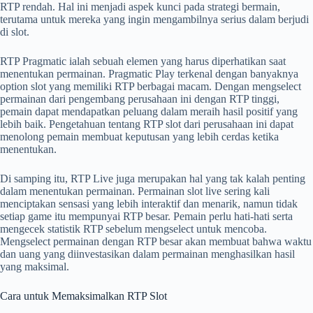
RTP rendah. Hal ini menjadi aspek kunci pada strategi bermain,
terutama untuk mereka yang ingin mengambilnya serius dalam berjudi
di slot.
RTP Pragmatic ialah sebuah elemen yang harus diperhatikan saat
menentukan permainan. Pragmatic Play terkenal dengan banyaknya
option slot yang memiliki RTP berbagai macam. Dengan mengselect
permainan dari pengembang perusahaan ini dengan RTP tinggi,
pemain dapat mendapatkan peluang dalam meraih hasil positif yang
lebih baik. Pengetahuan tentang RTP slot dari perusahaan ini dapat
menolong pemain membuat keputusan yang lebih cerdas ketika
menentukan.
Di samping itu, RTP Live juga merupakan hal yang tak kalah penting
dalam menentukan permainan. Permainan slot live sering kali
menciptakan sensasi yang lebih interaktif dan menarik, namun tidak
setiap game itu mempunyai RTP besar. Pemain perlu hati-hati serta
mengecek statistik RTP sebelum mengselect untuk mencoba.
Mengselect permainan dengan RTP besar akan membuat bahwa waktu
dan uang yang diinvestasikan dalam permainan menghasilkan hasil
yang maksimal.
Cara untuk Memaksimalkan RTP Slot