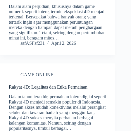
Dalam alam perjudian, khususnya dalam game
numerik seperti lotere, termin ekspektasi 4D menjadi
terkenal. Bersepakat bahwa banyak orang yang
tertarik ingin agar menggunakan peruntungan
mereka dengan harapan dapat meraih penghargaan
yang signifikan. Tetapi, seiring dengan pertumbuhan
minat ini, beragam mitos…
safASFsf231
April 2, 2026
GAME ONLINE
Rakyat 4D: Legalitas dan Etika Permainan
Dalam tahun terakhir, permainan lotere digital seperti
Rakyat 4D menjadi semakin populer di Indonesia.
Dengan akses mudah konektivitas melalui perangkat
seluler dan tawaran hadiah yang menggiurkan,
Rakyat 4D sukses menyita perhatian berbagai
kalangan komunitas. Namun, seiring dengan
popularitasnya, timbul berbagai…