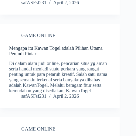
safASFsf231
April 2, 2026
GAME ONLINE
Mengapa itu Kawan Togel adalah Pilihan Utama
Penjudi Pintar
Di dalam alam judi online, pencarian situs yg aman
serta handal menjadi suatu perkara yang sangat
penting untuk para petaruh kreatif. Salah satu nama
yang semakin terkenal serta banyaknya dibahas
adalah KawanTogel. Melalui beragam fitur serta
kemudahan yang disediakan, KawanTogel…
safASFsf231
April 2, 2026
GAME ONLINE