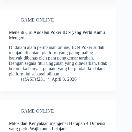
GAME ONLINE
Meneliti Ciri Andalan Poker IDN yang Perlu Kamu
Mengerti
Di dalam alam permainan online, IDN Poker sudah
menjadi di antara platform yang paling paling
banyak dibahas oleh para penggemar taruhan.
Dengan segala fitur unggulan yang ditawarkan, tidak
heran jika banyak pemain yang berpindah ke dalam
platform ini sebagai pilihan…
safASFsf231
April 3, 2026
GAME ONLINE
Mitos dan Kenyataan mengenai Harapan 4 Dimensi
yang perlu Wajib anda Pelajari