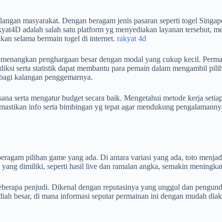
 kalangan masyarakat. Dengan beragam jenis pasaran seperti togel Sing
akyat4D adalah salah satu platform yg menyediakan layanan tersebut,
an selama bermain togel di internet.
rakyat 4d
memenangkan penghargaan besar dengan modal yang cukup kecil. Permain
ediksi serta statistik dapat membantu para pemain dalam mengambil pili
 bagi kalangan penggemarnya.
na serta mengatur budget secara baik. Mengetahui metode kerja setiap m
stikan info serta bimbingan yg tepat agar mendukung pengalamannya 
eragam pilihan game yang ada. Di antara variasi yang ada, toto menjad
 yang dimiliki, seperti hasil live dan ramalan angka, semakin meningk
 beberapa penjudi. Dikenal dengan reputasinya yang unggul dan pengun
diah besar, di mana informasi seputar permainan ini dengan mudah dia