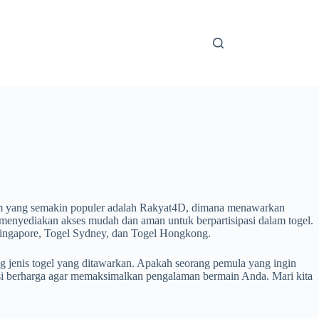
tform yang semakin populer adalah Rakyat4D, dimana menawarkan
b menyediakan akses mudah dan aman untuk berpartisipasi dalam togel.
l Singapore, Togel Sydney, dan Togel Hongkong.
ng jenis togel yang ditawarkan. Apakah seorang pemula yang ingin
si berharga agar memaksimalkan pengalaman bermain Anda. Mari kita