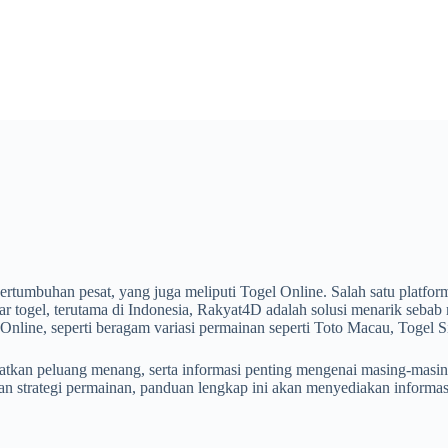
i pertumbuhan pesat, yang juga meliputi Togel Online. Salah satu pla
ar togel, terutama di Indonesia, Rakyat4D adalah solusi menarik seba
l Online, seperti beragam variasi permainan seperti Toto Macau, Toge
apatkan peluang menang, serta informasi penting mengenai masing-masi
n strategi permainan, panduan lengkap ini akan menyediakan informa