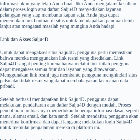
informasi akun yang telah Anda buat. Jika Anda mengalami kesulitan
dalam proses login atau daftar, Salju4D menyediakan layanan
pelanggan yang siap membantu kapan saja. Anda juga dapat
menemukan link bantuan di situs untuk mendapatkan panduan lebih
lanjut atau mengatasi masalah yang mungkin Anda hadapi.
Link dan Akses Salju4D
Untuk dapat mengakses situs Salju4D, pengguna perlu memastikan
bahwa mereka menggunakan link resmi yang disediakan. Link
Salju4D sangat penting karena hanya melalui link inilah pengguna
dapat mengakses semua fitur dan layanan yang ditawarkan.
Menggunakan link resmi juga membantu pengguna menghindari situs
palsu atau tidak resmi yang dapat membahayakan keamanan data
pribadi.
Setelah berhasil mendapatkan link Salju4D, pengguna dapat
melakukan pendaftaran atau daftar Salju4D dengan mudah. Proses
pendaftaran ini biasanya memerlukan beberapa informasi dasar, seperti
nama, alamat email, dan kata sandi. Setelah mendaftar, pengguna akan
menerima konfirmasi dan dapat langsung melakukan login Salju4D
untuk memulai pengalaman mereka di platform ini.