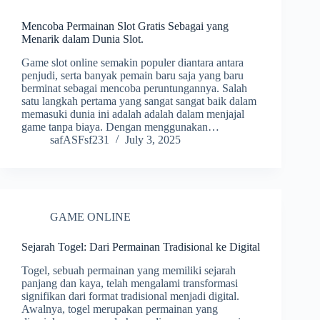
Mencoba Permainan Slot Gratis Sebagai yang
Menarik dalam Dunia Slot.
Game slot online semakin populer diantara antara
penjudi, serta banyak pemain baru saja yang baru
berminat sebagai mencoba peruntungannya. Salah
satu langkah pertama yang sangat sangat baik dalam
memasuki dunia ini adalah adalah dalam menjajal
game tanpa biaya. Dengan menggunakan…
safASFsf231
July 3, 2025
GAME ONLINE
Sejarah Togel: Dari Permainan Tradisional ke Digital
Togel, sebuah permainan yang memiliki sejarah
panjang dan kaya, telah mengalami transformasi
signifikan dari format tradisional menjadi digital.
Awalnya, togel merupakan permainan yang