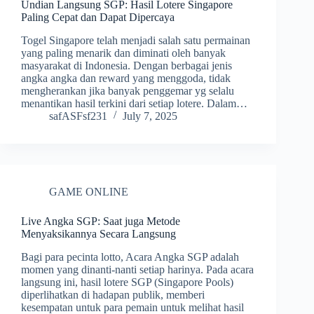
Undian Langsung SGP: Hasil Lotere Singapore
Paling Cepat dan Dapat Dipercaya
Togel Singapore telah menjadi salah satu permainan
yang paling menarik dan diminati oleh banyak
masyarakat di Indonesia. Dengan berbagai jenis
angka angka dan reward yang menggoda, tidak
mengherankan jika banyak penggemar yg selalu
menantikan hasil terkini dari setiap lotere. Dalam…
safASFsf231
July 7, 2025
GAME ONLINE
Live Angka SGP: Saat juga Metode
Menyaksikannya Secara Langsung
Bagi para pecinta lotto, Acara Angka SGP adalah
momen yang dinanti-nanti setiap harinya. Pada acara
langsung ini, hasil lotere SGP (Singapore Pools)
diperlihatkan di hadapan publik, memberi
kesempatan untuk para pemain untuk melihat hasil