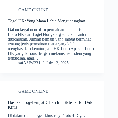
GAME ONLINE
Togel HK: Yang Mana Lebih Menguntungkan
Dalam kegalauan alam permainan undian, istilah
Lotto HK dan Togel Hongkong semakin santer
dibicarakan. Jumlah pemain yang sangat berminat
tentang jenis permainan mana yang lebih
menghasilkan keuntungan. HK Lotto Apakah Lotto
HK yang famous dengan mekanisme undian yang
transparan, atau…
safASFsf231
July 12, 2025
GAME ONLINE
Hasilkan Togel empatD Hari Ini: Statistik dan Data
Kritis
Di dalam dunia togel, khususnya Toto 4 Digit,