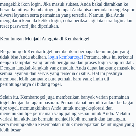
mengeklik ikon login. Jika masuk sukses, Anda bakal diarahkan ke
beranda intinya Kembartogel, tempat Anda bisa memulai mengeksplor
diversi layanan serta permainan yang tersedia. Namun, jika Anda
mengalami kendala ketika login, coba periksa lagi tata cara login atau
reset password jika diperlukan.
Keuntungan Menjadi Anggota di Kembartogel
Bergabung di Kembartogel memberikan berbagai keuntungan yang
tidak bisa Anda abaikan.
login kembartogel
Pertama, situs ini terkenal
dengan tampilan yang ramah pengguna dan proses login yang mudah.
Dengan langkah-langkah yang mudah, Anda dapat langsung masuk ke
semua layanan dan servis yang tersedia di situs. Hal ini pastinya
membuat lebih gampang para pemain baru yang ingin uji
peruntungannya di bidang togel.
Selain itu, Kembartogel juga memberikan banyak varian permainan
togel dengan beragam pasaran. Pemain dapat memilih antara berbagai
tipe togel, memungkinkan Anda untuk mengeksplorasi dan
menemukan tipe permainan yang paling sesuai untuk Anda. Melalui
variasi ini, aktivitas bermain menjadi lebih menarik dan tantangan,
serta meningkatkan kesempatan untuk mendapatkan keuntungan yang
lebih besar.