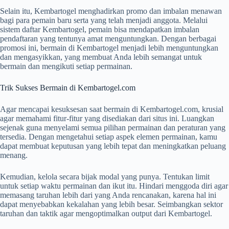
Selain itu, Kembartogel menghadirkan promo dan imbalan menawan
bagi para pemain baru serta yang telah menjadi anggota. Melalui
sistem daftar Kembartogel, pemain bisa mendapatkan imbalan
pendaftaran yang tentunya amat menguntungkan. Dengan berbagai
promosi ini, bermain di Kembartogel menjadi lebih menguntungkan
dan mengasyikkan, yang membuat Anda lebih semangat untuk
bermain dan mengikuti setiap permainan.
Trik Sukses Bermain di Kembartogel.com
Agar mencapai kesuksesan saat bermain di Kembartogel.com, krusial
agar memahami fitur-fitur yang disediakan dari situs ini. Luangkan
sejenak guna menyelami semua pilihan permainan dan peraturan yang
tersedia. Dengan mengetahui setiap aspek elemen permainan, kamu
dapat membuat keputusan yang lebih tepat dan meningkatkan peluang
menang.
Kemudian, kelola secara bijak modal yang punya. Tentukan limit
untuk setiap waktu permainan dan ikut itu. Hindari menggoda diri agar
memasang taruhan lebih dari yang Anda rencanakan, karena hal ini
dapat menyebabkan kekalahan yang lebih besar. Seimbangkan sektor
taruhan dan taktik agar mengoptimalkan output dari Kembartogel.