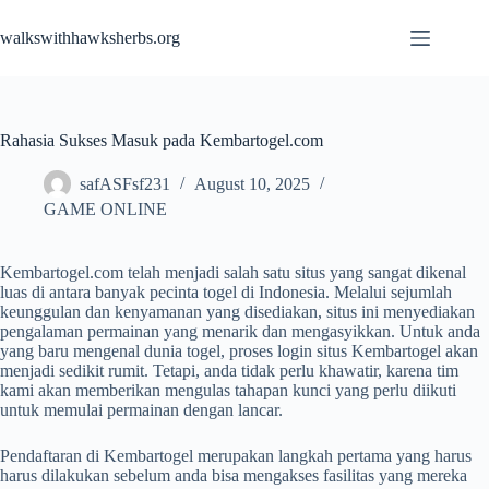
Skip
to
walkswithhawksherbs.org
content
Rahasia Sukses Masuk pada Kembartogel.com
safASFsf231
August 10, 2025
GAME ONLINE
Kembartogel.com telah menjadi salah satu situs yang sangat dikenal
luas di antara banyak pecinta togel di Indonesia. Melalui sejumlah
keunggulan dan kenyamanan yang disediakan, situs ini menyediakan
pengalaman permainan yang menarik dan mengasyikkan. Untuk anda
yang baru mengenal dunia togel, proses login situs Kembartogel akan
menjadi sedikit rumit. Tetapi, anda tidak perlu khawatir, karena tim
kami akan memberikan mengulas tahapan kunci yang perlu diikuti
untuk memulai permainan dengan lancar.
Pendaftaran di Kembartogel merupakan langkah pertama yang harus
harus dilakukan sebelum anda bisa mengakses fasilitas yang mereka