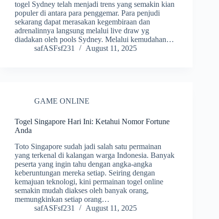
togel Sydney telah menjadi trens yang semakin kian
populer di antara para penggemar. Para penjudi
sekarang dapat merasakan kegembiraan dan
adrenalinnya langsung melalui live draw yg
diadakan oleh pools Sydney. Melalui kemudahan…
safASFsf231
August 11, 2025
GAME ONLINE
Togel Singapore Hari Ini: Ketahui Nomor Fortune
Anda
Toto Singapore sudah jadi salah satu permainan
yang terkenal di kalangan warga Indonesia. Banyak
peserta yang ingin tahu dengan angka-angka
keberuntungan mereka setiap. Seiring dengan
kemajuan teknologi, kini permainan togel online
semakin mudah diakses oleh banyak orang,
memungkinkan setiap orang…
safASFsf231
August 11, 2025