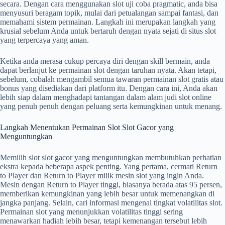
secara. Dengan cara menggunakan slot uji coba pragmatic, anda bisa
menyusuri beragam topik, mulai dari petualangan sampai fantasi, dan
memahami sistem permainan. Langkah ini merupakan langkah yang
krusial sebelum Anda untuk bertaruh dengan nyata sejati di situs slot
yang terpercaya yang aman.
Ketika anda merasa cukup percaya diri dengan skill bermain, anda
dapat berlanjut ke permainan slot dengan taruhan nyata. Akan tetapi,
sebelum, cobalah mengambil semua tawaran permainan slot gratis atau
bonus yang disediakan dari platform itu. Dengan cara ini, Anda akan
lebih siap dalam menghadapi tantangan dalam alam judi slot online
yang penuh penuh dengan peluang serta kemungkinan untuk menang.
Langkah Menentukan Permainan Slot Slot Gacor yang
Menguntungkan
Memilih slot slot gacor yang menguntungkan membutuhkan perhatian
ekstra kepada beberapa aspek penting. Yang pertama, cermati Return
to Player dan Return to Player milik mesin slot yang ingin Anda.
Mesin dengan Return to Player tinggi, biasanya berada atas 95 persen,
memberikan kemungkinan yang lebih besar untuk memenangkan di
jangka panjang. Selain, cari informasi mengenai tingkat volatilitas slot.
Permainan slot yang menunjukkan volatilitas tinggi sering
menawarkan hadiah lebih besar, tetapi kemenangan tersebut lebih