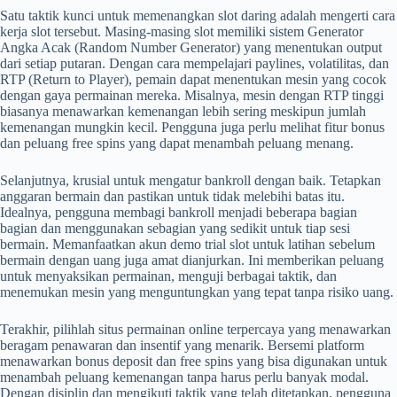
Satu taktik kunci untuk memenangkan slot daring adalah mengerti cara
kerja slot tersebut. Masing-masing slot memiliki sistem Generator
Angka Acak (Random Number Generator) yang menentukan output
dari setiap putaran. Dengan cara mempelajari paylines, volatilitas, dan
RTP (Return to Player), pemain dapat menentukan mesin yang cocok
dengan gaya permainan mereka. Misalnya, mesin dengan RTP tinggi
biasanya menawarkan kemenangan lebih sering meskipun jumlah
kemenangan mungkin kecil. Pengguna juga perlu melihat fitur bonus
dan peluang free spins yang dapat menambah peluang menang.
Selanjutnya, krusial untuk mengatur bankroll dengan baik. Tetapkan
anggaran bermain dan pastikan untuk tidak melebihi batas itu.
Idealnya, pengguna membagi bankroll menjadi beberapa bagian
bagian dan menggunakan sebagian yang sedikit untuk tiap sesi
bermain. Memanfaatkan akun demo trial slot untuk latihan sebelum
bermain dengan uang juga amat dianjurkan. Ini memberikan peluang
untuk menyaksikan permainan, menguji berbagai taktik, dan
menemukan mesin yang menguntungkan yang tepat tanpa risiko uang.
Terakhir, pilihlah situs permainan online terpercaya yang menawarkan
beragam penawaran dan insentif yang menarik. Bersemi platform
menawarkan bonus deposit dan free spins yang bisa digunakan untuk
menambah peluang kemenangan tanpa harus perlu banyak modal.
Dengan disiplin dan mengikuti taktik yang telah ditetapkan, pengguna