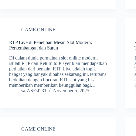
GAME ONLINE
RTP Live di Penelitian Mesin Slot Modern:
Perkembangan dan Saran
Di dalam dunia permainan slot online modern,
istilah RTP dan Return to Player kian mendapatkan
perhatian dari pemain. RTP Live adalah topik
hangat yang banyak dibahas sekarang ini, terutama
berkaitan dengan bocoran RTP slot yang bisa
memberikan memberikan keunggulan bagi…
safASFsf231
November 5, 2025
GAME ONLINE