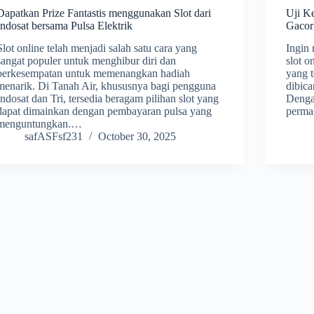
Dapatkan Prize Fantastis menggunakan Slot dari
Uji K
Indosat bersama Pulsa Elektrik
Gacor 
Slot online telah menjadi salah satu cara yang
Ingin
sangat populer untuk menghibur diri dan
slot o
berkesempatan untuk memenangkan hadiah
yang t
menarik. Di Tanah Air, khususnya bagi pengguna
dibica
Indosat dan Tri, tersedia beragam pilihan slot yang
Denga
dapat dimainkan dengan pembayaran pulsa yang
permai
menguntungkan.…
safASFsf231
October 30, 2025