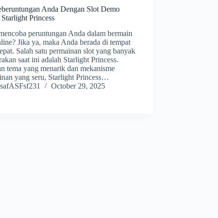
eberuntungan Anda Dengan Slot Demo
Starlight Princess
 mencoba peruntungan Anda dalam bermain
nline? Jika ya, maka Anda berada di tempat
epat. Salah satu permainan slot yang banyak
rakan saat ini adalah Starlight Princess.
n tema yang menarik dan mekanisme
nan yang seru, Starlight Princess…
safASFsf231
October 29, 2025