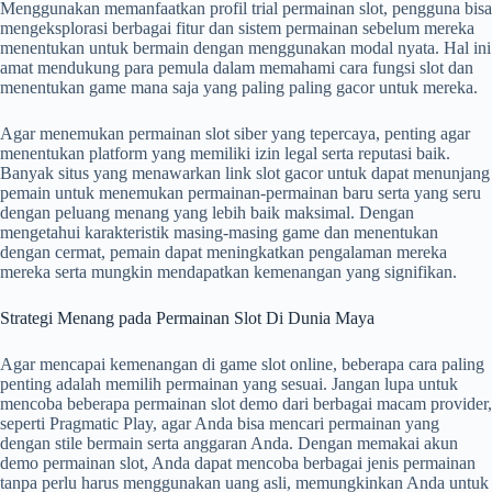
Menggunakan memanfaatkan profil trial permainan slot, pengguna bisa
mengeksplorasi berbagai fitur dan sistem permainan sebelum mereka
menentukan untuk bermain dengan menggunakan modal nyata. Hal ini
amat mendukung para pemula dalam memahami cara fungsi slot dan
menentukan game mana saja yang paling paling gacor untuk mereka.
Agar menemukan permainan slot siber yang tepercaya, penting agar
menentukan platform yang memiliki izin legal serta reputasi baik.
Banyak situs yang menawarkan link slot gacor untuk dapat menunjang
pemain untuk menemukan permainan-permainan baru serta yang seru
dengan peluang menang yang lebih baik maksimal. Dengan
mengetahui karakteristik masing-masing game dan menentukan
dengan cermat, pemain dapat meningkatkan pengalaman mereka
mereka serta mungkin mendapatkan kemenangan yang signifikan.
Strategi Menang pada Permainan Slot Di Dunia Maya
Agar mencapai kemenangan di game slot online, beberapa cara paling
penting adalah memilih permainan yang sesuai. Jangan lupa untuk
mencoba beberapa permainan slot demo dari berbagai macam provider,
seperti Pragmatic Play, agar Anda bisa mencari permainan yang
dengan stile bermain serta anggaran Anda. Dengan memakai akun
demo permainan slot, Anda dapat mencoba berbagai jenis permainan
tanpa perlu harus menggunakan uang asli, memungkinkan Anda untuk