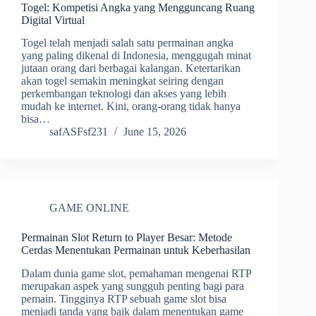
Togel: Kompetisi Angka yang Mengguncang Ruang
Digital Virtual
Togel telah menjadi salah satu permainan angka
yang paling dikenal di Indonesia, menggugah minat
jutaan orang dari berbagai kalangan. Ketertarikan
akan togel semakin meningkat seiring dengan
perkembangan teknologi dan akses yang lebih
mudah ke internet. Kini, orang-orang tidak hanya
bisa…
safASFsf231
June 15, 2026
GAME ONLINE
Permainan Slot Return to Player Besar: Metode
Cerdas Menentukan Permainan untuk Keberhasilan
Dalam dunia game slot, pemahaman mengenai RTP
merupakan aspek yang sungguh penting bagi para
pemain. Tingginya RTP sebuah game slot bisa
menjadi tanda yang baik dalam menentukan game