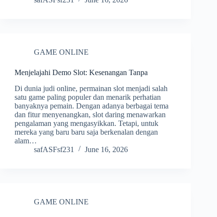
GAME ONLINE
Menjelajahi Demo Slot: Kesenangan Tanpa
Di dunia judi online, permainan slot menjadi salah
satu game paling populer dan menarik perhatian
banyaknya pemain. Dengan adanya berbagai tema
dan fitur menyenangkan, slot daring menawarkan
pengalaman yang mengasyikkan. Tetapi, untuk
mereka yang baru baru saja berkenalan dengan
alam…
safASFsf231
June 16, 2026
GAME ONLINE