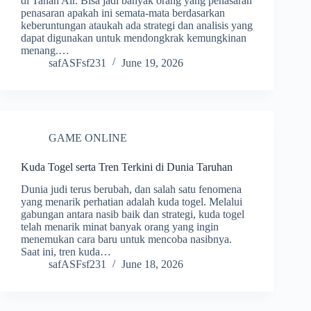
di Tanah Air. Bisa jadi banyak orang yang penasaran
penasaran apakah ini semata-mata berdasarkan
keberuntungan ataukah ada strategi dan analisis yang
dapat digunakan untuk mendongkrak kemungkinan
menang.…
safASFsf231
June 19, 2026
GAME ONLINE
Kuda Togel serta Tren Terkini di Dunia Taruhan
Dunia judi terus berubah, dan salah satu fenomena
yang menarik perhatian adalah kuda togel. Melalui
gabungan antara nasib baik dan strategi, kuda togel
telah menarik minat banyak orang yang ingin
menemukan cara baru untuk mencoba nasibnya.
Saat ini, tren kuda…
safASFsf231
June 18, 2026