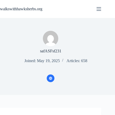
Skip
to
walkswithhawksherbs.org
content
safASFsf231
Joined: May 19, 2025
Articles: 658