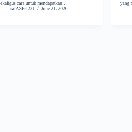
sekaligus cara untuk mendapatkan…
yang 
safASFsf231
June 21, 2026