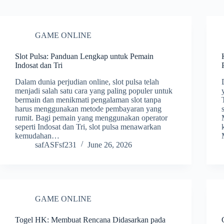
GAME ONLINE
Slot Pulsa: Panduan Lengkap untuk Pemain
Indosat dan Tri
Dalam dunia perjudian online, slot pulsa telah
menjadi salah satu cara yang paling populer untuk
bermain dan menikmati pengalaman slot tanpa
harus menggunakan metode pembayaran yang
rumit. Bagi pemain yang menggunakan operator
seperti Indosat dan Tri, slot pulsa menawarkan
kemudahan…
safASFsf231
June 26, 2026
GAME ONLINE
Togel HK: Membuat Rencana Didasarkan pada