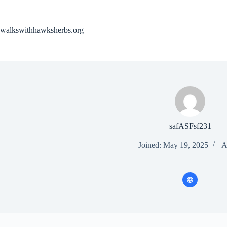
Skip
to
content
walkswithhawksherbs.org
safASFsf231
Joined: May 19, 2025
A