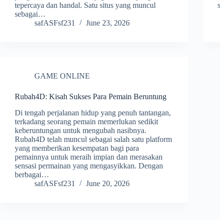
tepercaya dan handal. Satu situs yang muncul
sebagai…
safASFsf231
June 23, 2026
GAME ONLINE
Rubah4D: Kisah Sukses Para Pemain Beruntung
Di tengah perjalanan hidup yang penuh tantangan,
terkadang seorang pemain memerlukan sedikit
keberuntungan untuk mengubah nasibnya.
Rubah4D telah muncul sebagai salah satu platform
yang memberikan kesempatan bagi para
pemainnya untuk meraih impian dan merasakan
sensasi permainan yang mengasyikkan. Dengan
berbagai…
safASFsf231
June 20, 2026