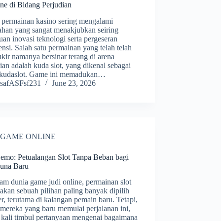
ne di Bidang Perjudian
 permainan kasino sering mengalami
ahan yang sangat menakjubkan seiring
an inovasi teknologi serta pergeseran
ensi. Salah satu permainan yang telah telah
kir namanya bersinar terang di arena
ian adalah kuda slot, yang dikenal sebagai
kudaslot. Game ini memadukan…
safASFsf231
June 23, 2026
GAME ONLINE
Demo: Petualangan Slot Tanpa Beban bagi
una Baru
am dunia game judi online, permainan slot
kan sebuah pilihan paling banyak dipilih
r, terutama di kalangan pemain baru. Tetapi,
 mereka yang baru memulai perjalanan ini,
g kali timbul pertanyaan mengenai bagaimana