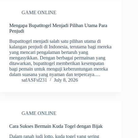
GAME ONLINE
Mengapa Bupatitogel Menjadi Pilihan Utama Para
Penjudi
Bupatitogel menjadi salah satu pilihan utama di
kalangan penjudi di Indonesia, terutama bagi mereka
yang mencari pengalaman bertaruh yang
mengasyikkan. Dengan berbagai permainan yang
ditawarkan, bupatitogel memberikan kesempatan
bagi pemain untuk menguji keberuntungan mereka
dalam suasana yang nyaman dan terpercaya.…
safASFsf231
July 8, 2026
GAME ONLINE
Cara Sukses Bermain Kuda Togel dengan Bijak
Dalam ranah judi lotto, kuda togel yang sering