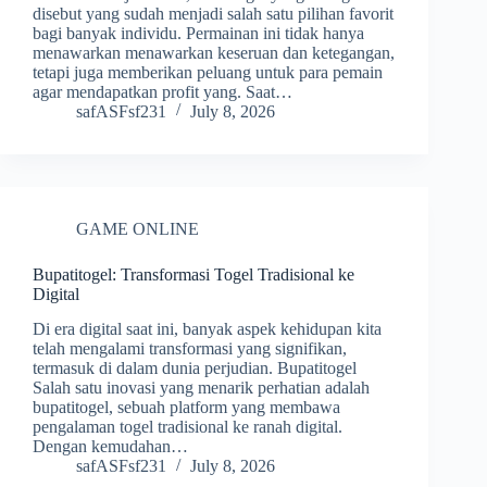
disebut yang sudah menjadi salah satu pilihan favorit
bagi banyak individu. Permainan ini tidak hanya
menawarkan menawarkan keseruan dan ketegangan,
tetapi juga memberikan peluang untuk para pemain
agar mendapatkan profit yang. Saat…
safASFsf231
July 8, 2026
GAME ONLINE
Bupatitogel: Transformasi Togel Tradisional ke
Digital
Di era digital saat ini, banyak aspek kehidupan kita
telah mengalami transformasi yang signifikan,
termasuk di dalam dunia perjudian. Bupatitogel
Salah satu inovasi yang menarik perhatian adalah
bupatitogel, sebuah platform yang membawa
pengalaman togel tradisional ke ranah digital.
Dengan kemudahan…
safASFsf231
July 8, 2026