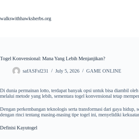
Skip
to
content
walkswithhawksherbs.org
Togel Konvensional: Mana Yang Lebih Menjanjikan?
safASFsf231
July 5, 2026
GAME ONLINE
Di dunia permainan lotto, terdapat banyak opsi untuk bisa diambil oleh
melalui metode yang lebih, sementara togel konvensional tetap mempe
Dengan perkembangan teknologis serta transformasi dari gaya hidup, s
dengan rinci tentang masing-masing tipe togel ini, menyelidiki kekua
Definisi Kayutogel