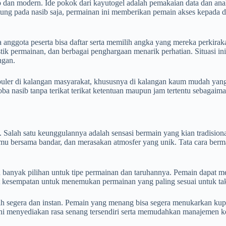
 dan modern. Ide pokok dari kayutogel adalah pemakaian data dan a
tung pada nasib saja, permainan ini memberikan pemain akses kepada d
a anggota peserta bisa daftar serta memilih angka yang mereka perkir
stik permainan, dan berbagai penghargaan menarik perhatian. Situasi in
ngan.
ler di kalangan masyarakat, khususnya di kalangan kaum mudah yang l
nasib tanpa terikat terikat ketentuan maupun jam tertentu sebagaiman
Salah satu keunggulannya adalah sensasi bermain yang kian tradision
emu bersama bandar, dan merasakan atmosfer yang unik. Tata cara berma
 banyak pilihan untuk tipe permainan dan taruhannya. Pemain dapat mem
iket kesempatan untuk menemukan permainan yang paling sesuai untuk t
bih segera dan instan. Pemain yang menang bisa segera menukarkan kup
 ini menyediakan rasa senang tersendiri serta memudahkan manajemen k