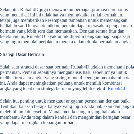
Selain itu, Rubah4D juga menawarkan berbagai promosi dan bonus
yang menarik. Hal ini tidak hanya meningkatkan nilai permainan,
tetapi juga memberikan kesempatan tambahan untuk memenangkan
hadiah besar. Dengan demikian, pemain dapat merasakan pengalaman
bermain yang lebih seru dan memuaskan. Dengan semua fitur dan
kelebihan ini, Rubah4D layak untuk dipertimbangkan bagi siapa saja
yang ingin memulai perjalanan mereka dalam dunia permainan angka.
Strategi Dasar Bermain
Salah satu strategi dasar saat bermain Rubah4D adalah memahami pola
permainan. Pemain sebaiknya menganalisis hasil sebelumnya untuk
melihat tren atau angka yang sering muncul. Dengan memahami pola
ini, Anda dapat meningkatkan peluang untuk memilih kombinasi
angka yang tepat dan strategi bermain yang lebih efektif.
Rubah4d
Selain itu, penting untuk mengatur anggaran permainan dengan baik.
Tentukan batasan berapa banyak yang ingin Anda habiskan dan jangan
melebihi jumlah tersebut. Manajemen keuangan yang baik akan
membantu Anda tetap dalam kendali dan menghindari kerugian besar
yang dapat merugikan keuangan pribadi.