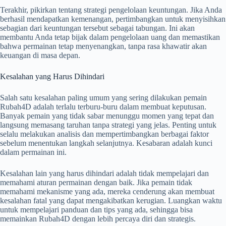
Terakhir, pikirkan tentang strategi pengelolaan keuntungan. Jika Anda
berhasil mendapatkan kemenangan, pertimbangkan untuk menyisihkan
sebagian dari keuntungan tersebut sebagai tabungan. Ini akan
membantu Anda tetap bijak dalam pengelolaan uang dan memastikan
bahwa permainan tetap menyenangkan, tanpa rasa khawatir akan
keuangan di masa depan.
Kesalahan yang Harus Dihindari
Salah satu kesalahan paling umum yang sering dilakukan pemain
Rubah4D adalah terlalu terburu-buru dalam membuat keputusan.
Banyak pemain yang tidak sabar menunggu momen yang tepat dan
langsung memasang taruhan tanpa strategi yang jelas. Penting untuk
selalu melakukan analisis dan mempertimbangkan berbagai faktor
sebelum menentukan langkah selanjutnya. Kesabaran adalah kunci
dalam permainan ini.
Kesalahan lain yang harus dihindari adalah tidak mempelajari dan
memahami aturan permainan dengan baik. Jika pemain tidak
memahami mekanisme yang ada, mereka cenderung akan membuat
kesalahan fatal yang dapat mengakibatkan kerugian. Luangkan waktu
untuk mempelajari panduan dan tips yang ada, sehingga bisa
memainkan Rubah4D dengan lebih percaya diri dan strategis.