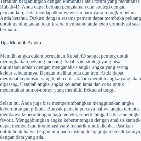
Terakhir, bergabunglah dengan komunitas atau forum yang membahas
Rubah4D. Anda dapat berbagi pengalaman dan strategi dengan
pemain lain, serta mendapatkan wawasan baru yang mungkin belum
Anda ketahui. Diskusi dengan sesama pemain dapat membuka peluang
untuk meningkatkan teknik serta membantu anda tetap termotivasi saat
bermain.
Tips Memilih Angka
Memilih angka dalam permainan Rubah4D sangat penting untuk
meningkatkan peluang menang. Salah satu strategi yang bisa
digunakan adalah dengan menganalisis angka-angka yang sering
keluar sebelumnya. Dengan melihat pola dan tren, Anda dapat
membuat keputusan yang lebih cerdas dalam memilih angka yang akan
dipasang. Catatlah angka-angka keluaran lama dan coba untuk
menemukan nomor-nomor yang memiliki frekuensi tinggi.
Selain itu, Anda juga bisa mempertimbangkan menggunakan angka
keberuntungan pribadi. Banyak pemain percaya bahwa angka tertentu
membawa keberuntungan bagi mereka, seperti tanggal lahir atau angka
favorit. Menggabungkan angka keberuntungan dengan analisis statistik
dapat memberikan kombinasi yang menarik untuk dicoba. Pastikan
untuk tidak hanya bergantung pada insting, tetapi juga memadukannya
dengan data yang ada.