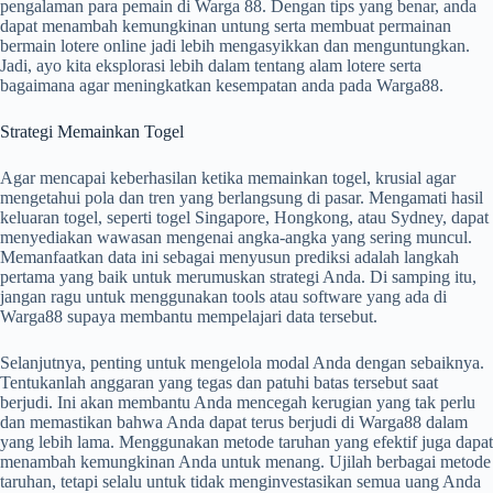
pengalaman para pemain di Warga 88. Dengan tips yang benar, anda
dapat menambah kemungkinan untung serta membuat permainan
bermain lotere online jadi lebih mengasyikkan dan menguntungkan.
Jadi, ayo kita eksplorasi lebih dalam tentang alam lotere serta
bagaimana agar meningkatkan kesempatan anda pada Warga88.
Strategi Memainkan Togel
Agar mencapai keberhasilan ketika memainkan togel, krusial agar
mengetahui pola dan tren yang berlangsung di pasar. Mengamati hasil
keluaran togel, seperti togel Singapore, Hongkong, atau Sydney, dapat
menyediakan wawasan mengenai angka-angka yang sering muncul.
Memanfaatkan data ini sebagai menyusun prediksi adalah langkah
pertama yang baik untuk merumuskan strategi Anda. Di samping itu,
jangan ragu untuk menggunakan tools atau software yang ada di
Warga88 supaya membantu mempelajari data tersebut.
Selanjutnya, penting untuk mengelola modal Anda dengan sebaiknya.
Tentukanlah anggaran yang tegas dan patuhi batas tersebut saat
berjudi. Ini akan membantu Anda mencegah kerugian yang tak perlu
dan memastikan bahwa Anda dapat terus berjudi di Warga88 dalam
yang lebih lama. Menggunakan metode taruhan yang efektif juga dapat
menambah kemungkinan Anda untuk menang. Ujilah berbagai metode
taruhan, tetapi selalu untuk tidak menginvestasikan semua uang Anda