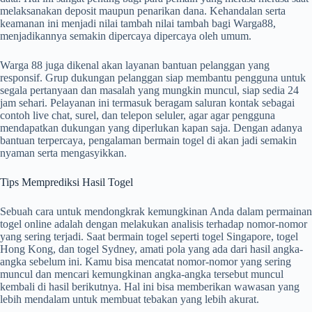
melaksanakan deposit maupun penarikan dana. Kehandalan serta
keamanan ini menjadi nilai tambah nilai tambah bagi Warga88,
menjadikannya semakin dipercaya dipercaya oleh umum.
Warga 88 juga dikenal akan layanan bantuan pelanggan yang
responsif. Grup dukungan pelanggan siap membantu pengguna untuk
segala pertanyaan dan masalah yang mungkin muncul, siap sedia 24
jam sehari. Pelayanan ini termasuk beragam saluran kontak sebagai
contoh live chat, surel, dan telepon seluler, agar agar pengguna
mendapatkan dukungan yang diperlukan kapan saja. Dengan adanya
bantuan terpercaya, pengalaman bermain togel di akan jadi semakin
nyaman serta mengasyikkan.
Tips Memprediksi Hasil Togel
Sebuah cara untuk mendongkrak kemungkinan Anda dalam permainan
togel online adalah dengan melakukan analisis terhadap nomor-nomor
yang sering terjadi. Saat bermain togel seperti togel Singapore, togel
Hong Kong, dan togel Sydney, amati pola yang ada dari hasil angka-
angka sebelum ini. Kamu bisa mencatat nomor-nomor yang sering
muncul dan mencari kemungkinan angka-angka tersebut muncul
kembali di hasil berikutnya. Hal ini bisa memberikan wawasan yang
lebih mendalam untuk membuat tebakan yang lebih akurat.