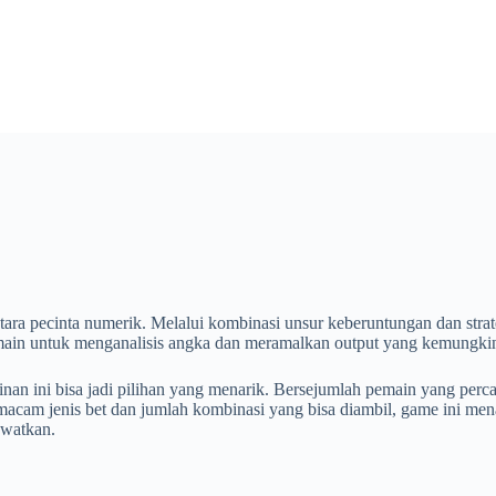
ara pecinta numerik. Melalui kombinasi unsur keberuntungan dan strat
emain untuk menganalisis angka dan meramalkan output yang kemungkina
inan ini bisa jadi pilihan yang menarik. Bersejumlah pemain yang pe
cam jenis bet dan jumlah kombinasi yang bisa diambil, game ini menaw
ewatkan.