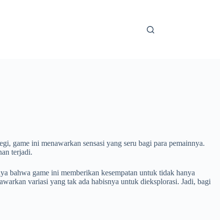
egi, game ini menawarkan sensasi yang seru bagi para pemainnya.
n terjadi.
rcaya bahwa game ini memberikan kesempatan untuk tidak hanya
arkan variasi yang tak ada habisnya untuk dieksplorasi. Jadi, bagi