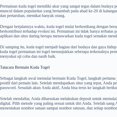
Permainan kuda togel memiliki akar yang sangat tegas dalam budaya per
muncul dalam popularitas yang bertambah pada abad ke-20 di kalangan
dan pertaruhan, memikat banyak orang.
Dengan berjalannya waktu, kuda togel mulai berkembang dengan beraga
berkontribusi terhadap evolusi ini. Permainan ini tidak hanya terbatas
aplikasi dan situs daring berupa menawarkan kuda togel semakin mend
Di samping itu, kuda togel menjadi bagian dari budaya dan gaya hidup
kuda togel permainan ini togel menunjukkan seberapa terkenalnya pe
menyukai uji coba dan nasib baik.
Tatacara Bermain Kuda Togel
Sebagai langkah awal memulai bermain Kuda Togel, langkah pertama yan
positif dari pemain lain. Setelah mendapatkan situs yang tepat, Anda p
password. Sesudah akun Anda aktif, Anda bisa terus ke langkah beriku
Setelah mendaftar, Anda diharuskan melakukan deposit untuk memula
digital. Pilih metode yang paling sesuai untuk diri Anda. Setelah u
menentukan nombor satuan sampai nombor ratusan, dan setiap nombor