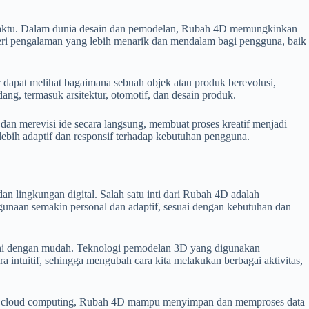
waktu. Dalam dunia desain dan pemodelan, Rubah 4D memungkinkan
mberi pengalaman yang lebih menarik dan mendalam bagi pengguna, baik
dapat melihat bagaimana sebuah objek atau produk berevolusi,
ng, termasuk arsitektur, otomotif, dan desain produk.
 dan merevisi ide secara langsung, membuat proses kreatif menjadi
lebih adaptif dan responsif terhadap kebutuhan pengguna.
 lingkungan digital. Salah satu inti dari Rubah 4D adalah
unaan semakin personal dan adaptif, sesuai dengan kebutuhan dan
jahi dengan mudah. Teknologi pemodelan 3D yang digunakan
 intuitif, sehingga mengubah cara kita melakukan berbagai aktivitas,
tkan cloud computing, Rubah 4D mampu menyimpan dan memproses data