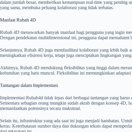
dalam jumlah besar, memberikan kemampuan real-time yang penting unt
yang sama, membuka peluang kolaborasi yang tidak terbatas.
Manfaat Rubah 4D
Rubah 4D menawarkan banyak manfaat bagi pengguna yang ingin meran
Dengan pendekatan multidimensional ini, pengguna dapat memahami b
Selanjutnya, Rubah 4D juga memfasilitasi kolaborasi yang lebih baik ant
meningkatkan efisiensi kerja, tetapi juga menciptakan lingkungan yang
Akhirnya, Rubah 4D mendukung fleksibilitas yang tinggi dalam meran
kebutuhan yang baru muncul. Fleksibilitas ini memungkinkan adaptasi 
Tantangan dalam Implementasi
Implementasi Rubah4d tidak lepas dari berbagai tantangan yang haru
Sementara sebagian orang mungkin sudah akrab dengan konsep 4D, ba
memanfaatkan potensinya secara maksimal.
Selain itu, infrastruktur yang ada saat ini juga menjadi hambatan. 
keras. Keterbatasan sumber daya dan dukungan teknis dapat memperl
dari teknologi ini.