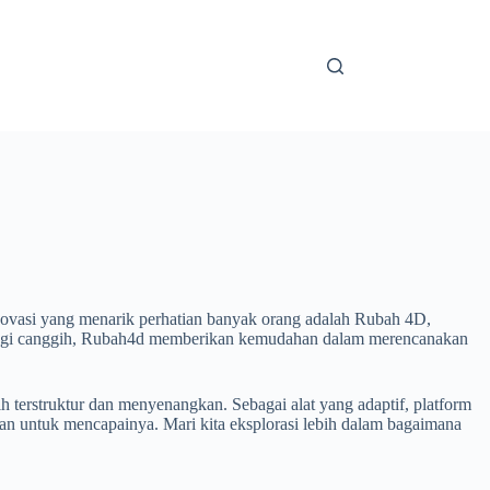
inovasi yang menarik perhatian banyak orang adalah Rubah 4D,
ologi canggih, Rubah4d memberikan kemudahan dalam merencanakan
erstruktur dan menyenangkan. Sebagai alat yang adaptif, platform
an untuk mencapainya. Mari kita eksplorasi lebih dalam bagaimana