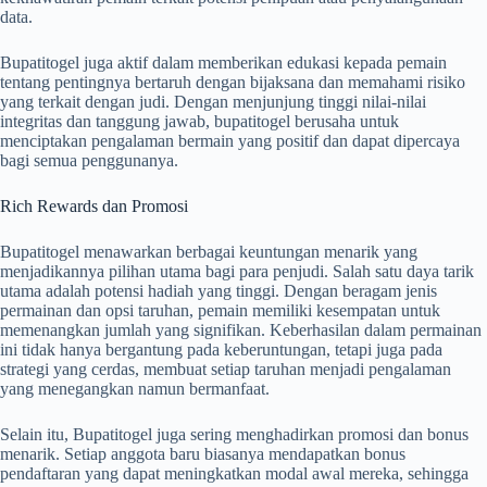
data.
Bupatitogel juga aktif dalam memberikan edukasi kepada pemain
tentang pentingnya bertaruh dengan bijaksana dan memahami risiko
yang terkait dengan judi. Dengan menjunjung tinggi nilai-nilai
integritas dan tanggung jawab, bupatitogel berusaha untuk
menciptakan pengalaman bermain yang positif dan dapat dipercaya
bagi semua penggunanya.
Rich Rewards dan Promosi
Bupatitogel menawarkan berbagai keuntungan menarik yang
menjadikannya pilihan utama bagi para penjudi. Salah satu daya tarik
utama adalah potensi hadiah yang tinggi. Dengan beragam jenis
permainan dan opsi taruhan, pemain memiliki kesempatan untuk
memenangkan jumlah yang signifikan. Keberhasilan dalam permainan
ini tidak hanya bergantung pada keberuntungan, tetapi juga pada
strategi yang cerdas, membuat setiap taruhan menjadi pengalaman
yang menegangkan namun bermanfaat.
Selain itu, Bupatitogel juga sering menghadirkan promosi dan bonus
menarik. Setiap anggota baru biasanya mendapatkan bonus
pendaftaran yang dapat meningkatkan modal awal mereka, sehingga