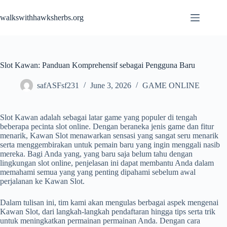
Skip
to
walkswithhawksherbs.org
content
Slot Kawan: Panduan Komprehensif sebagai Pengguna Baru
safASFsf231
June 3, 2026
GAME ONLINE
Slot Kawan adalah sebagai latar game yang populer di tengah
beberapa pecinta slot online. Dengan beraneka jenis game dan fitur
menarik, Kawan Slot menawarkan sensasi yang sangat seru menarik
serta menggembirakan untuk pemain baru yang ingin menggali nasib
mereka. Bagi Anda yang, yang baru saja belum tahu dengan
lingkungan slot online, penjelasan ini dapat membantu Anda dalam
memahami semua yang yang penting dipahami sebelum awal
perjalanan ke Kawan Slot.
Dalam tulisan ini, tim kami akan mengulas berbagai aspek mengenai
Kawan Slot, dari langkah-langkah pendaftaran hingga tips serta trik
untuk meningkatkan permainan permainan Anda. Dengan cara