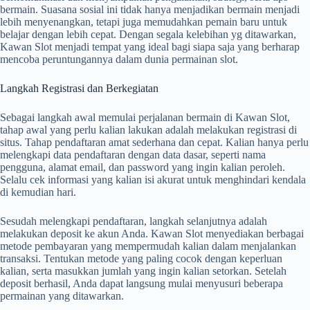
bermain. Suasana sosial ini tidak hanya menjadikan bermain menjadi
lebih menyenangkan, tetapi juga memudahkan pemain baru untuk
belajar dengan lebih cepat. Dengan segala kelebihan yg ditawarkan,
Kawan Slot menjadi tempat yang ideal bagi siapa saja yang berharap
mencoba peruntungannya dalam dunia permainan slot.
Langkah Registrasi dan Berkegiatan
Sebagai langkah awal memulai perjalanan bermain di Kawan Slot,
tahap awal yang perlu kalian lakukan adalah melakukan registrasi di
situs. Tahap pendaftaran amat sederhana dan cepat. Kalian hanya perlu
melengkapi data pendaftaran dengan data dasar, seperti nama
pengguna, alamat email, dan password yang ingin kalian peroleh.
Selalu cek informasi yang kalian isi akurat untuk menghindari kendala
di kemudian hari.
Sesudah melengkapi pendaftaran, langkah selanjutnya adalah
melakukan deposit ke akun Anda. Kawan Slot menyediakan berbagai
metode pembayaran yang mempermudah kalian dalam menjalankan
transaksi. Tentukan metode yang paling cocok dengan keperluan
kalian, serta masukkan jumlah yang ingin kalian setorkan. Setelah
deposit berhasil, Anda dapat langsung mulai menyusuri beberapa
permainan yang ditawarkan.