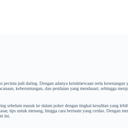
 pecinta judi daring. Dengan adanya keistimewaan serta kesenangan y
naan, keberuntungan, dan penilaian yang mendasari, sehingga menjadi
g sebelum masuk ke dalam poker dengan tingkat kesulitan yang lebih 
asar, tips untuk menang, hingga cara bermain yang cerdas. Dengan mem
i ini.