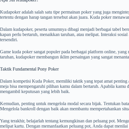
Kudapoker adalah salah satu tipe permainan poker yang juga menginte
tertentu dengan harap tangan tersebut akan juara. Kuda poker mena
Dalam kudapoker, peserta umumnya dibagi menjadi berbagai tabel ber
kapan perlu bertaruh, menaikkan taruhan, atau melipat. Interaksi sosi
tersendiri.
Game kuda poker sangat populer pada berbagai platform online, yan
taruhan, kudapoker membangun iklim persaingan yang sangat menantan
Taktik Fundamental Pony Poker
Dalam kompetisi Kuda Poker, memiliki taktik yang tepat amat penting a
meja bisa mempengaruhi pilihan kamu dalam bertaruh. Apabila kamu dit
mengambil keputusan yang lebih baik.
Kemudian, penting untuk mengelola modal secara bijak. Tentukan bat
Mengelola bankroll dengan baik akan membantu mempertahankan situas
Yang terakhir, belajarlah tentang kemungkinan dan peluang pot. Me
melipat kartu. Dengan memanfaatkan peluang pot, Anda dapat menilai