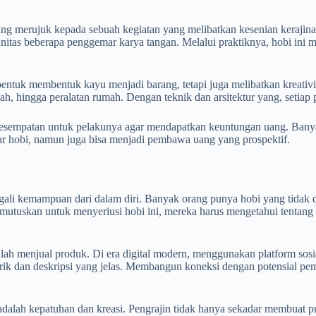
yang merujuk kepada sebuah kegiatan yang melibatkan kesenian keraji
unitas beberapa penggemar karya tangan. Melalui praktiknya, hobi in
tuk membentuk kayu menjadi barang, tetapi juga melibatkan kreativita
 hingga peralatan rumah. Dengan teknik dan arsitektur yang, setiap p
kesempatan untuk pelakunya agar mendapatkan keuntungan uang. Banya
r hobi, namun juga bisa menjadi pembawa uang yang prospektif.
gali kemampuan dari dalam diri. Banyak orang punya hobi yang tidak d
utuskan untuk menyeriusi hobi ini, mereka harus mengetahui tentang 
h menjual produk. Di era digital modern, menggunakan platform sosial 
k dan deskripsi yang jelas. Membangun koneksi dengan potensial pembe
adalah kepatuhan dan kreasi. Pengrajin tidak hanya sekadar membuat p