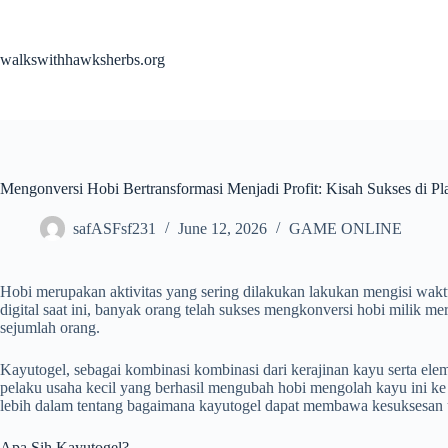
Skip
to
content
walkswithhawksherbs.org
Mengonversi Hobi Bertransformasi Menjadi Profit: Kisah Sukses di P
safASFsf231
June 12, 2026
GAME ONLINE
Hobi merupakan aktivitas yang sering dilakukan lakukan mengisi wakt
digital saat ini, banyak orang telah sukses mengkonversi hobi milik m
sejumlah orang.
Kayutogel, sebagai kombinasi kombinasi dari kerajinan kayu serta elem
pelaku usaha kecil yang berhasil mengubah hobi mengolah kayu ini ke
lebih dalam tentang bagaimana kayutogel dapat membawa kesuksesan un
Apa Sih Kayutogel?