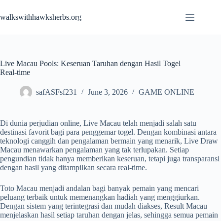
Skip
to
walkswithhawksherbs.org
content
Live Macau Pools: Keseruan Taruhan dengan Hasil Togel
Real-time
safASFsf231
June 3, 2026
GAME ONLINE
Di dunia perjudian online, Live Macau telah menjadi salah satu
destinasi favorit bagi para penggemar togel. Dengan kombinasi antara
teknologi canggih dan pengalaman bermain yang menarik, Live Draw
Macau menawarkan pengalaman yang tak terlupakan. Setiap
pengundian tidak hanya memberikan keseruan, tetapi juga transparansi
dengan hasil yang ditampilkan secara real-time.
Toto Macau menjadi andalan bagi banyak pemain yang mencari
peluang terbaik untuk memenangkan hadiah yang menggiurkan.
Dengan sistem yang terintegrasi dan mudah diakses, Result Macau
menjelaskan hasil setiap taruhan dengan jelas, sehingga semua pemain