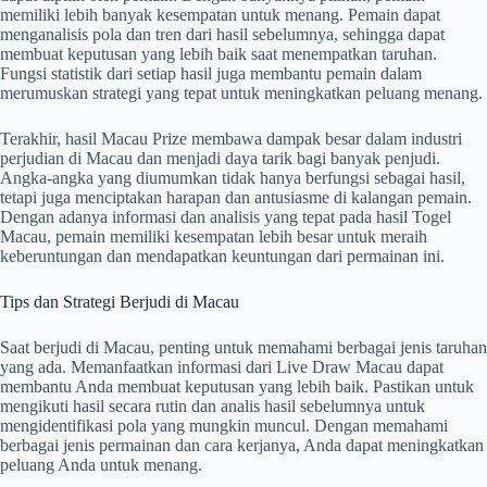
memiliki lebih banyak kesempatan untuk menang. Pemain dapat
menganalisis pola dan tren dari hasil sebelumnya, sehingga dapat
membuat keputusan yang lebih baik saat menempatkan taruhan.
Fungsi statistik dari setiap hasil juga membantu pemain dalam
merumuskan strategi yang tepat untuk meningkatkan peluang menang.
Terakhir, hasil Macau Prize membawa dampak besar dalam industri
perjudian di Macau dan menjadi daya tarik bagi banyak penjudi.
Angka-angka yang diumumkan tidak hanya berfungsi sebagai hasil,
tetapi juga menciptakan harapan dan antusiasme di kalangan pemain.
Dengan adanya informasi dan analisis yang tepat pada hasil Togel
Macau, pemain memiliki kesempatan lebih besar untuk meraih
keberuntungan dan mendapatkan keuntungan dari permainan ini.
Tips dan Strategi Berjudi di Macau
Saat berjudi di Macau, penting untuk memahami berbagai jenis taruhan
yang ada. Memanfaatkan informasi dari Live Draw Macau dapat
membantu Anda membuat keputusan yang lebih baik. Pastikan untuk
mengikuti hasil secara rutin dan analis hasil sebelumnya untuk
mengidentifikasi pola yang mungkin muncul. Dengan memahami
berbagai jenis permainan dan cara kerjanya, Anda dapat meningkatkan
peluang Anda untuk menang.