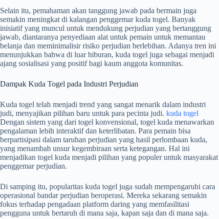
Selain itu, pemahaman akan tanggung jawab pada bermain juga
semakin meningkat di kalangan penggemar kuda togel. Banyak
inisiatif yang muncul untuk mendukung perjudian yang bertanggung
jawab, diantaranya penyediaan alat untuk pemain untuk memantau
belanja dan meminimalisir risiko perjudian berlebihan. Adanya tren ini
menunjukkan bahwa di luar hiburan, kuda togel juga sebagai menjadi
ajang sosialisasi yang positif bagi kaum anggota komunitas.
Dampak Kuda Togel pada Industri Perjudian
Kuda togel telah menjadi trend yang sangat menarik dalam industri
judi, menyajikan pilihan baru untuk para pecinta judi.
kuda togel
Dengan sistem yang dari togel konvensional, togel kuda menawarkan
pengalaman lebih interaktif dan keterlibatan. Para pemain bisa
berpartisipasi dalam taruhan perjudian yang hasil perlombaan kuda,
yang menambah unsur kegembiraan serta ketegangan. Hal ini
menjadikan togel kuda menjadi pilihan yang populer untuk masyarakat
penggemar perjudian.
Di samping itu, popularitas kuda togel juga sudah mempengaruhi cara
operasional bandar perjudian beroperasi. Mereka sekarang semakin
fokus terhadap pengadaan platform daring yang memfasilitasi
pengguna untuk bertaruh di mana saja, kapan saja dan di mana saja.