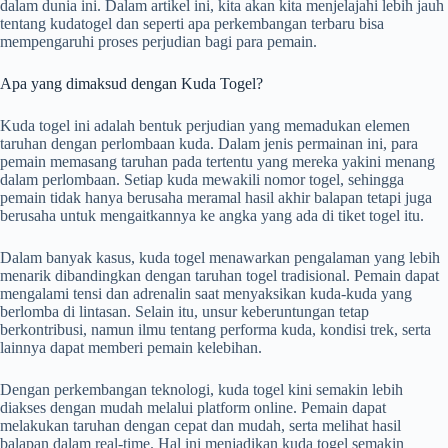
dalam dunia ini. Dalam artikel ini, kita akan kita menjelajahi lebih jauh
tentang kudatogel dan seperti apa perkembangan terbaru bisa
mempengaruhi proses perjudian bagi para pemain.
Apa yang dimaksud dengan Kuda Togel?
Kuda togel ini adalah bentuk perjudian yang memadukan elemen
taruhan dengan perlombaan kuda. Dalam jenis permainan ini, para
pemain memasang taruhan pada tertentu yang mereka yakini menang
dalam perlombaan. Setiap kuda mewakili nomor togel, sehingga
pemain tidak hanya berusaha meramal hasil akhir balapan tetapi juga
berusaha untuk mengaitkannya ke angka yang ada di tiket togel itu.
Dalam banyak kasus, kuda togel menawarkan pengalaman yang lebih
menarik dibandingkan dengan taruhan togel tradisional. Pemain dapat
mengalami tensi dan adrenalin saat menyaksikan kuda-kuda yang
berlomba di lintasan. Selain itu, unsur keberuntungan tetap
berkontribusi, namun ilmu tentang performa kuda, kondisi trek, serta
lainnya dapat memberi pemain kelebihan.
Dengan perkembangan teknologi, kuda togel kini semakin lebih
diakses dengan mudah melalui platform online. Pemain dapat
melakukan taruhan dengan cepat dan mudah, serta melihat hasil
balapan dalam real-time. Hal ini menjadikan kuda togel semakin