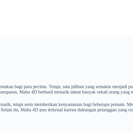
emukan bagi para pecinta. Tetapi, satu pilihan yang semakin menjadi p
transparan, Maha 4D berhasil menarik minat banyak sekali orang yang
k, tetapi serta memberikan kenyamanan bagi beberapa pemain. Melalu
 Selain itu, Maha 4D pun terkenal karena dukungan pelanggan yang ce