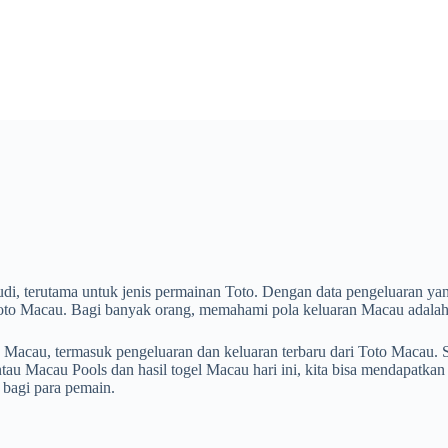
di, terutama untuk jenis permainan Toto. Dengan data pengeluaran yang
to Macau. Bagi banyak orang, memahami pola keluaran Macau adalah
Macau, termasuk pengeluaran dan keluaran terbaru dari Toto Macau. Sel
u Macau Pools dan hasil togel Macau hari ini, kita bisa mendapatkan 
a bagi para pemain.