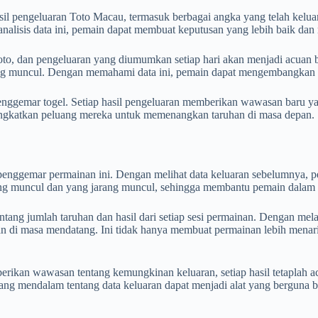
pengeluaran Toto Macau, termasuk berbagai angka yang telah keluar da
i analisis data ini, pemain dapat membuat keputusan yang lebih baik
to, dan pengeluaran yang diumumkan setiap hari akan menjadi acuan ba
 muncul. Dengan memahami data ini, pemain dapat mengembangkan stra
 penggemar togel. Setiap hasil pengeluaran memberikan wawasan baru 
ningkatkan peluang mereka untuk memenangkan taruhan di masa depan.
n penggemar permainan ini. Dengan melihat data keluaran sebelumnya,
g muncul dan yang jarang muncul, sehingga membantu pemain dalam m
tang jumlah taruhan dan hasil dari setiap sesi permainan. Dengan melac
n di masa mendatang. Ini tidak hanya membuat permainan lebih menar
rikan wawasan tentang kemungkinan keluaran, setiap hasil tetaplah ac
g mendalam tentang data keluaran dapat menjadi alat yang berguna b