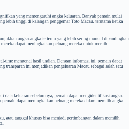
 signifikan yang memengaruhi angka keluaran. Banyak pemain mulai
g lebih tinggi di kalangan penggemar Toto Macau, terutama ketika
nunjukkan angka-angka tertentu yang lebih sering muncul dibandingkan
i, mereka dapat meningkatkan peluang mereka untuk meraih
eal-time mengenai hasil undian. Dengan informasi ini, pemain dapat
g transparan ini menjadikan pengeluaran Macau sebagai salah satu
ri data keluaran sebelumnya, pemain dapat mengidentifikasi angka-
ngga pemain dapat meningkatkan peluang mereka dalam memilih angka
ggu, atau tanggal khusus bisa menjadi pertimbangan dalam memilih
ta.