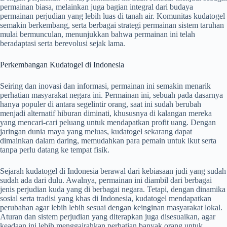
permainan biasa, melainkan juga bagian integral dari budaya
permainan perjudian yang lebih luas di tanah air. Komunitas kudatogel
semakin berkembang, serta berbagai strategi permainan sistem taruhan
mulai bermunculan, menunjukkan bahwa permainan ini telah
beradaptasi serta berevolusi sejak lama.
Perkembangan Kudatogel di Indonesia
Seiring dan inovasi dan informasi, permainan ini semakin menarik
perhatian masyarakat negara ini. Permainan ini, sebuah pada dasarnya
hanya populer di antara segelintir orang, saat ini sudah berubah
menjadi alternatif hiburan diminati, khususnya di kalangan mereka
yang mencari-cari peluang untuk mendapatkan profit uang. Dengan
jaringan dunia maya yang meluas, kudatogel sekarang dapat
dimainkan dalam daring, memudahkan para pemain untuk ikut serta
tanpa perlu datang ke tempat fisik.
Sejarah kudatogel di Indonesia berawal dari kebiasaan judi yang sudah
sudah ada dari dulu. Awalnya, permainan ini diambil dari berbagai
jenis perjudian kuda yang di berbagai negara. Tetapi, dengan dinamika
sosial serta tradisi yang khas di Indonesia, kudatogel mendapatkan
perubahan agar lebih lebih sesuai dengan keinginan masyarakat lokal.
Aturan dan sistem perjudian yang diterapkan juga disesuaikan, agar
keadaan ini lebih menggairahkan perhatian banyak orang untuk