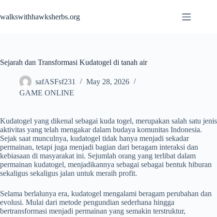
Skip
to
walkswithhawksherbs.org
content
Sejarah dan Transformasi Kudatogel di tanah air
safASFsf231
May 28, 2026
GAME ONLINE
Kudatogel yang dikenal sebagai kuda togel, merupakan salah satu jenis
aktivitas yang telah mengakar dalam budaya komunitas Indonesia.
Sejak saat munculnya, kudatogel tidak hanya menjadi sekadar
permainan, tetapi juga menjadi bagian dari beragam interaksi dan
kebiasaan di masyarakat ini. Sejumlah orang yang terlibat dalam
permainan kudatogel, menjadikannya sebagai sebagai bentuk hiburan
sekaligus sekaligus jalan untuk meraih profit.
Selama berlalunya era, kudatogel mengalami beragam perubahan dan
evolusi. Mulai dari metode pengundian sederhana hingga
bertransformasi menjadi permainan yang semakin terstruktur,