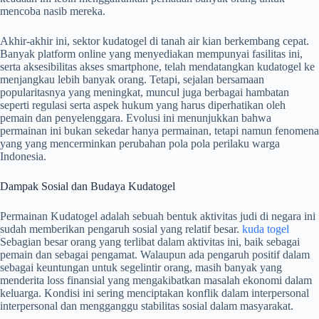
mencoba nasib mereka.
Akhir-akhir ini, sektor kudatogel di tanah air kian berkembang cepat.
Banyak platform online yang menyediakan mempunyai fasilitas ini,
serta aksesibilitas akses smartphone, telah mendatangkan kudatogel ke
menjangkau lebih banyak orang. Tetapi, sejalan bersamaan
popularitasnya yang meningkat, muncul juga berbagai hambatan
seperti regulasi serta aspek hukum yang harus diperhatikan oleh
pemain dan penyelenggara. Evolusi ini menunjukkan bahwa
permainan ini bukan sekedar hanya permainan, tetapi namun fenomena
yang yang mencerminkan perubahan pola pola perilaku warga
Indonesia.
Dampak Sosial dan Budaya Kudatogel
Permainan Kudatogel adalah sebuah bentuk aktivitas judi di negara ini
sudah memberikan pengaruh sosial yang relatif besar.
kuda togel
Sebagian besar orang yang terlibat dalam aktivitas ini, baik sebagai
pemain dan sebagai pengamat. Walaupun ada pengaruh positif dalam
sebagai keuntungan untuk segelintir orang, masih banyak yang
menderita loss finansial yang mengakibatkan masalah ekonomi dalam
keluarga. Kondisi ini sering menciptakan konflik dalam interpersonal
interpersonal dan mengganggu stabilitas sosial dalam masyarakat.