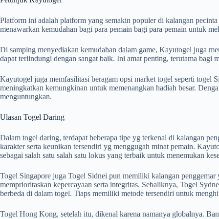
Platform ini adalah platform yang semakin populer di kalangan pecint
menawarkan kemudahan bagi para pemain bagi para pemain untuk melak
Di samping menyediakan kemudahan dalam game, Kayutogel juga menja
dapat terlindungi dengan sangat baik. Ini amat penting, terutama bag
Kayutogel juga memfasilitasi beragam opsi market togel seperti togel
meningkatkan kemungkinan untuk memenangkan hadiah besar. Dengan
menguntungkan.
Ulasan Togel Daring
Dalam togel daring, terdapat beberapa tipe yg terkenal di kalangan p
karakter serta keunikan tersendiri yg menggugah minat pemain. Kayuto
sebagai salah satu salah satu lokus yang terbaik untuk menemukan ke
Togel Singapore juga Togel Sidnei pun memiliki kalangan penggemar yg
memprioritaskan kepercayaan serta integritas. Sebaliknya, Togel Syd
berbeda di dalam togel. Tiaps memiliki metode tersendiri untuk mengh
Togel Hong Kong, setelah itu, dikenal karena namanya globalnya. Ban