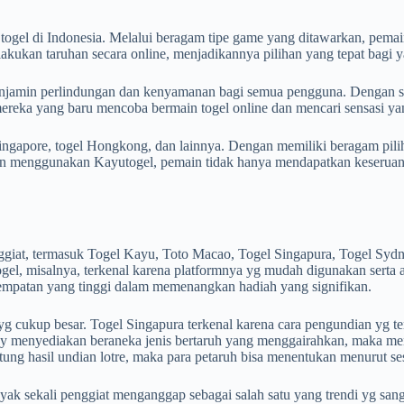
a togel di Indonesia. Melalui beragam tipe game yang ditawarkan, pem
ukan taruhan secara online, menjadikannya pilihan yang tepat bagi 
min perlindungan dan kenyamanan bagi semua pengguna. Dengan siste
i mereka yang baru mencoba bermain togel online dan mencari sensasi y
 Singapore, togel Hongkong, dan lainnya. Dengan memiliki beragam pili
 menggunakan Kayutogel, pemain tidak hanya mendapatkan keseruan,
enggiat, termasuk Togel Kayu, Toto Macao, Togel Singapura, Togel Syd
gel, misalnya, terkenal karena platformnya yg mudah digunakan serta a
sempatan yang tinggi dalam memenangkan hadiah yang signifikan.
 cukup besar. Togel Singapura terkenal karena cara pengundian yg ter
ney menyediakan beraneka jenis bertaruh yang menggairahkan, maka me
itung hasil undian lotre, maka para petaruh bisa menentukan menurut s
yak sekali penggiat menganggap sebagai salah satu yang trendi yg san