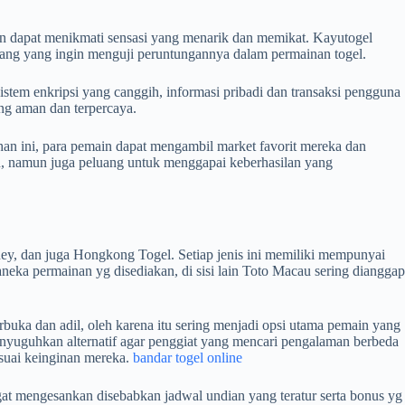
ain dapat menikmati sensasi yang menarik dan memikat. Kayutogel
yang yang ingin menguji peruntungannya dalam permainan togel.
m enkripsi yang canggih, informasi pribadi dan transaksi pengguna
ang aman dan terpercaya.
han ini, para pemain dapat mengambil market favorit mereka dan
 namun juga peluang untuk menggapai keberhasilan yang
ney, dan juga Hongkong Togel. Setiap jenis ini memiliki mempunyai
neka permainan yg disediakan, di sisi lain Toto Macau sering dianggap
buka dan adil, oleh karena itu sering menjadi opsi utama pemain yang
nyuguhkan alternatif agar penggiat yang mencari pengalaman berbeda
esuai keinginan mereka.
bandar togel online
gat mengesankan disebabkan jadwal undian yang teratur serta bonus yg