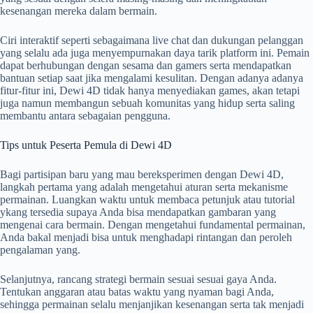
kesenangan mereka dalam bermain.
Ciri interaktif seperti sebagaimana live chat dan dukungan pelanggan
yang selalu ada juga menyempurnakan daya tarik platform ini. Pemain
dapat berhubungan dengan sesama dan gamers serta mendapatkan
bantuan setiap saat jika mengalami kesulitan. Dengan adanya adanya
fitur-fitur ini, Dewi 4D tidak hanya menyediakan games, akan tetapi
juga namun membangun sebuah komunitas yang hidup serta saling
membantu antara sebagaian pengguna.
Tips untuk Peserta Pemula di Dewi 4D
Bagi partisipan baru yang mau bereksperimen dengan Dewi 4D,
langkah pertama yang adalah mengetahui aturan serta mekanisme
permainan. Luangkan waktu untuk membaca petunjuk atau tutorial
ykang tersedia supaya Anda bisa mendapatkan gambaran yang
mengenai cara bermain. Dengan mengetahui fundamental permainan,
Anda bakal menjadi bisa untuk menghadapi rintangan dan peroleh
pengalaman yang.
Selanjutnya, rancang strategi bermain sesuai sesuai gaya Anda.
Tentukan anggaran atau batas waktu yang nyaman bagi Anda,
sehingga permainan selalu menjanjikan kesenangan serta tak menjadi