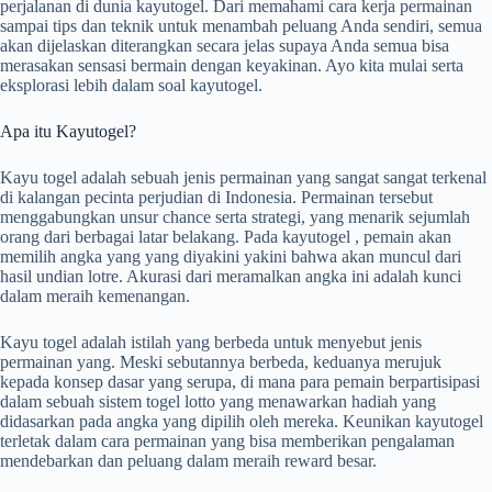
perjalanan di dunia kayutogel. Dari memahami cara kerja permainan
sampai tips dan teknik untuk menambah peluang Anda sendiri, semua
akan dijelaskan diterangkan secara jelas supaya Anda semua bisa
merasakan sensasi bermain dengan keyakinan. Ayo kita mulai serta
eksplorasi lebih dalam soal kayutogel.
Apa itu Kayutogel?
Kayu togel adalah sebuah jenis permainan yang sangat sangat terkenal
di kalangan pecinta perjudian di Indonesia. Permainan tersebut
menggabungkan unsur chance serta strategi, yang menarik sejumlah
orang dari berbagai latar belakang. Pada kayutogel , pemain akan
memilih angka yang yang diyakini yakini bahwa akan muncul dari
hasil undian lotre. Akurasi dari meramalkan angka ini adalah kunci
dalam meraih kemenangan.
Kayu togel adalah istilah yang berbeda untuk menyebut jenis
permainan yang. Meski sebutannya berbeda, keduanya merujuk
kepada konsep dasar yang serupa, di mana para pemain berpartisipasi
dalam sebuah sistem togel lotto yang menawarkan hadiah yang
didasarkan pada angka yang dipilih oleh mereka. Keunikan kayutogel
terletak dalam cara permainan yang bisa memberikan pengalaman
mendebarkan dan peluang dalam meraih reward besar.