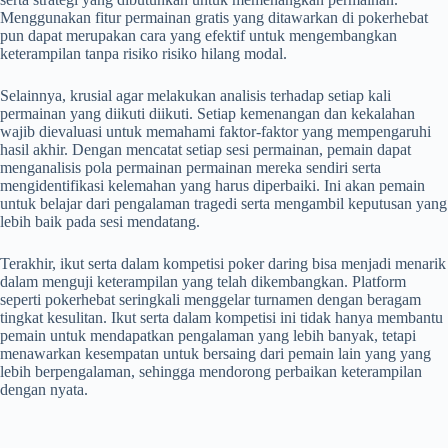
Menggunakan fitur permainan gratis yang ditawarkan di pokerhebat
pun dapat merupakan cara yang efektif untuk mengembangkan
keterampilan tanpa risiko risiko hilang modal.
Selainnya, krusial agar melakukan analisis terhadap setiap kali
permainan yang diikuti diikuti. Setiap kemenangan dan kekalahan
wajib dievaluasi untuk memahami faktor-faktor yang mempengaruhi
hasil akhir. Dengan mencatat setiap sesi permainan, pemain dapat
menganalisis pola permainan permainan mereka sendiri serta
mengidentifikasi kelemahan yang harus diperbaiki. Ini akan pemain
untuk belajar dari pengalaman tragedi serta mengambil keputusan yang
lebih baik pada sesi mendatang.
Terakhir, ikut serta dalam kompetisi poker daring bisa menjadi menarik
dalam menguji keterampilan yang telah dikembangkan. Platform
seperti pokerhebat seringkali menggelar turnamen dengan beragam
tingkat kesulitan. Ikut serta dalam kompetisi ini tidak hanya membantu
pemain untuk mendapatkan pengalaman yang lebih banyak, tetapi
menawarkan kesempatan untuk bersaing dari pemain lain yang yang
lebih berpengalaman, sehingga mendorong perbaikan keterampilan
dengan nyata.