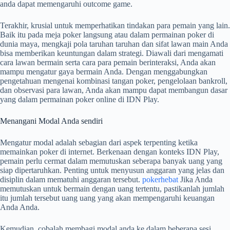
anda dapat memengaruhi outcome game.
Terakhir, krusial untuk memperhatikan tindakan para pemain yang lain.
Baik itu pada meja poker langsung atau dalam permainan poker di
dunia maya, mengkaji pola taruhan taruhan dan sifat lawan main Anda
bisa memberikan keuntungan dalam strategi. Diawali dari mengamati
cara lawan bermain serta cara para pemain berinteraksi, Anda akan
mampu mengatur gaya bermain Anda. Dengan menggabungkan
pengetahuan mengenai kombinasi tangan poker, pengelolaan bankroll,
dan observasi para lawan, Anda akan mampu dapat membangun dasar
yang dalam permainan poker online di IDN Play.
Menangani Modal Anda sendiri
Mengatur modal adalah sebagian dari aspek terpenting ketika
memainkan poker di internet. Berkenaan dengan konteks IDN Play,
pemain perlu cermat dalam memutuskan seberapa banyak uang yang
siap dipertaruhkan. Penting untuk menyusun anggaran yang jelas dan
disiplin dalam mematuhi anggaran tersebut.
pokerhebat
Jika Anda
memutuskan untuk bermain dengan uang tertentu, pastikanlah jumlah
itu jumlah tersebut uang uang yang akan mempengaruhi keuangan
Anda Anda.
Kemudian, cobalah membagi modal anda ke dalam beberapa sesi