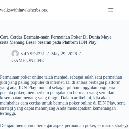
Skip
to
walkswithhawksherbs.org
content
Cara Cerdas Bermain-main Permainan Poker Di Dunia Maya
serta Menang Besar-besaran pada Platform IDN Play
safASFsf231
May 29, 2026
GAME ONLINE
Permainan poker online telah menjadi sebagai salah satu permainan
judi yang paling populer di internet. Di di antara berbagai platform
yang ada, IDN Play muncul sebagai pilihan unggulan bagi para
pecinta poker, memberikan pengalaman bermain yang seru dan
kesempatan menang yang tinggi. Dalam artikel ini, kita akan
membahas cara cerdas untuk bermain poker online di IDN Play, serta
strategi yang dapat menunjang Anda mendapatkan kemenangan
tertinggi.
Dengan memahami berbagai aspek permainan poker, termasuk strategi