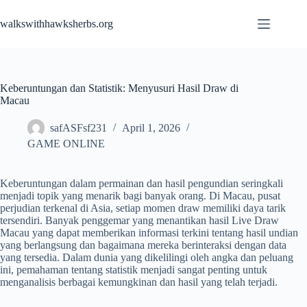
Skip
to
walkswithhawksherbs.org
content
Keberuntungan dan Statistik: Menyusuri Hasil Draw di
Macau
safASFsf231
April 1, 2026
GAME ONLINE
Keberuntungan dalam permainan dan hasil pengundian seringkali
menjadi topik yang menarik bagi banyak orang. Di Macau, pusat
perjudian terkenal di Asia, setiap momen draw memiliki daya tarik
tersendiri. Banyak penggemar yang menantikan hasil Live Draw
Macau yang dapat memberikan informasi terkini tentang hasil undian
yang berlangsung dan bagaimana mereka berinteraksi dengan data
yang tersedia. Dalam dunia yang dikelilingi oleh angka dan peluang
ini, pemahaman tentang statistik menjadi sangat penting untuk
menganalisis berbagai kemungkinan dan hasil yang telah terjadi.