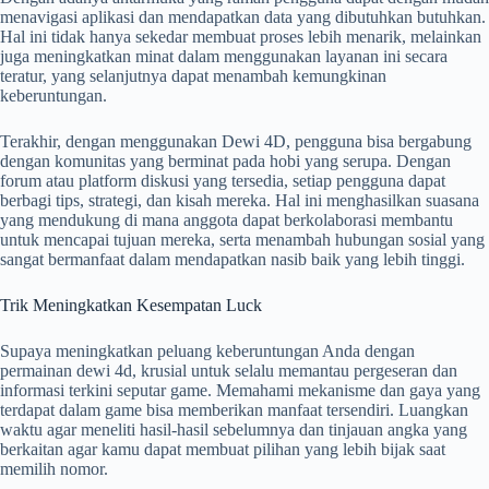
menavigasi aplikasi dan mendapatkan data yang dibutuhkan butuhkan.
Hal ini tidak hanya sekedar membuat proses lebih menarik, melainkan
juga meningkatkan minat dalam menggunakan layanan ini secara
teratur, yang selanjutnya dapat menambah kemungkinan
keberuntungan.
Terakhir, dengan menggunakan Dewi 4D, pengguna bisa bergabung
dengan komunitas yang berminat pada hobi yang serupa. Dengan
forum atau platform diskusi yang tersedia, setiap pengguna dapat
berbagi tips, strategi, dan kisah mereka. Hal ini menghasilkan suasana
yang mendukung di mana anggota dapat berkolaborasi membantu
untuk mencapai tujuan mereka, serta menambah hubungan sosial yang
sangat bermanfaat dalam mendapatkan nasib baik yang lebih tinggi.
Trik Meningkatkan Kesempatan Luck
Supaya meningkatkan peluang keberuntungan Anda dengan
permainan dewi 4d, krusial untuk selalu memantau pergeseran dan
informasi terkini seputar game. Memahami mekanisme dan gaya yang
terdapat dalam game bisa memberikan manfaat tersendiri. Luangkan
waktu agar meneliti hasil-hasil sebelumnya dan tinjauan angka yang
berkaitan agar kamu dapat membuat pilihan yang lebih bijak saat
memilih nomor.