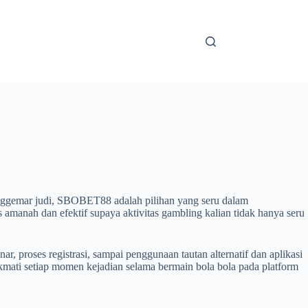
nggemar judi, SBOBET88 adalah pilihan yang seru dalam
amanah dan efektif supaya aktivitas gambling kalian tidak hanya seru
, proses registrasi, sampai penggunaan tautan alternatif dan aplikasi
ati setiap momen kejadian selama bermain bola bola pada platform