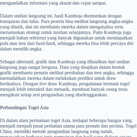
mengandalkan informasi yang akurat dan cepat sampai.
Dalam undian langsung ini, hasil Kamboja diumumkan dengan
transparan dan tulus. Para peserta bisa melihat langsung angka-angka
yang ditarik, dan ini membantu mereka dalam menganalisa serta
merumuskan strategi untuk taruhan selanjutnya. Paito Kamboja juga
menjadi bahan referensi yang banyak digunakan untuk mendapatkan
pola atau tren dari hasil-hasil, sehingga mereka bisa lebih percaya diri
dalam memilih angka.
Sebagai alternatif, grafik data Kamboja yang dihasilkan dari undian
langsung juga sangat berguna. Data yang disajikan dalam bentuk
grafik membantu pemain melihat perubahan dan tren angka, sehingga
memudahkan mereka dalam melakukan prediksi untuk draw
berikutnya. Dengan live draw Kamboja, pengalaman bermain togel
menjadi lebih interaktif dan menarik, membuat banyak orang terus
mengikuti setiap sesi pengundian yang diselenggarakan.
Perbandingan Togel Asia
Di dalam alam permainan togel Asia, terdapat beberapa bangsa yang
menjadi menjadi pusat perhatian utama para pemain dan pecinta. Togel
China, memiliki metode pengundian langsung yang sudah,
menawarkan berbagai jenis permainan dan hasil yang diakses secara