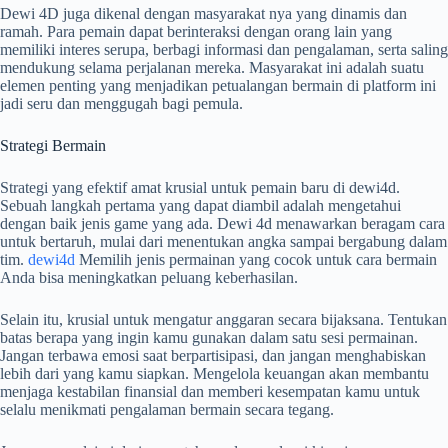
Dewi 4D juga dikenal dengan masyarakat nya yang dinamis dan
ramah. Para pemain dapat berinteraksi dengan orang lain yang
memiliki interes serupa, berbagi informasi dan pengalaman, serta saling
mendukung selama perjalanan mereka. Masyarakat ini adalah suatu
elemen penting yang menjadikan petualangan bermain di platform ini
jadi seru dan menggugah bagi pemula.
Strategi Bermain
Strategi yang efektif amat krusial untuk pemain baru di dewi4d.
Sebuah langkah pertama yang dapat diambil adalah mengetahui
dengan baik jenis game yang ada. Dewi 4d menawarkan beragam cara
untuk bertaruh, mulai dari menentukan angka sampai bergabung dalam
tim.
dewi4d
Memilih jenis permainan yang cocok untuk cara bermain
Anda bisa meningkatkan peluang keberhasilan.
Selain itu, krusial untuk mengatur anggaran secara bijaksana. Tentukan
batas berapa yang ingin kamu gunakan dalam satu sesi permainan.
Jangan terbawa emosi saat berpartisipasi, dan jangan menghabiskan
lebih dari yang kamu siapkan. Mengelola keuangan akan membantu
menjaga kestabilan finansial dan memberi kesempatan kamu untuk
selalu menikmati pengalaman bermain secara tegang.