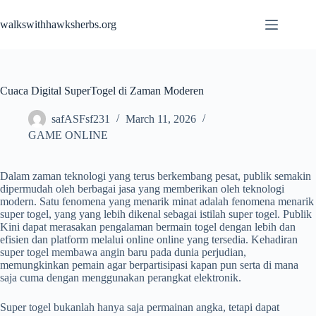
Skip
to
walkswithhawksherbs.org
content
Cuaca Digital SuperTogel di Zaman Moderen
safASFsf231
March 11, 2026
GAME ONLINE
Dalam zaman teknologi yang terus berkembang pesat, publik semakin
dipermudah oleh berbagai jasa yang memberikan oleh teknologi
modern. Satu fenomena yang menarik minat adalah fenomena menarik
super togel, yang yang lebih dikenal sebagai istilah super togel. Publik
Kini dapat merasakan pengalaman bermain togel dengan lebih dan
efisien dan platform melalui online online yang tersedia. Kehadiran
super togel membawa angin baru pada dunia perjudian,
memungkinkan pemain agar berpartisipasi kapan pun serta di mana
saja cuma dengan menggunakan perangkat elektronik.
Super togel bukanlah hanya saja permainan angka, tetapi dapat