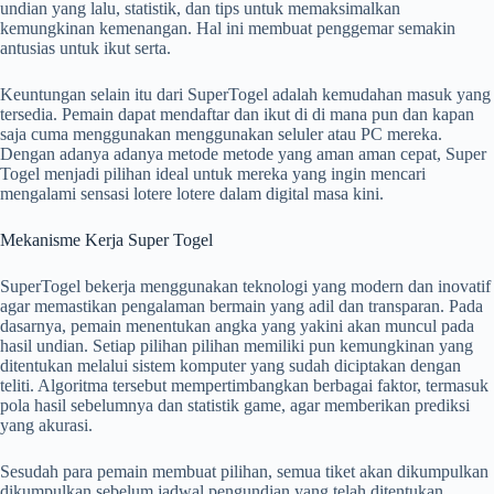
undian yang lalu, statistik, dan tips untuk memaksimalkan
kemungkinan kemenangan. Hal ini membuat penggemar semakin
antusias untuk ikut serta.
Keuntungan selain itu dari SuperTogel adalah kemudahan masuk yang
tersedia. Pemain dapat mendaftar dan ikut di di mana pun dan kapan
saja cuma menggunakan menggunakan seluler atau PC mereka.
Dengan adanya adanya metode metode yang aman aman cepat, Super
Togel menjadi pilihan ideal untuk mereka yang ingin mencari
mengalami sensasi lotere lotere dalam digital masa kini.
Mekanisme Kerja Super Togel
SuperTogel bekerja menggunakan teknologi yang modern dan inovatif
agar memastikan pengalaman bermain yang adil dan transparan. Pada
dasarnya, pemain menentukan angka yang yakini akan muncul pada
hasil undian. Setiap pilihan pilihan memiliki pun kemungkinan yang
ditentukan melalui sistem komputer yang sudah diciptakan dengan
teliti. Algoritma tersebut mempertimbangkan berbagai faktor, termasuk
pola hasil sebelumnya dan statistik game, agar memberikan prediksi
yang akurasi.
Sesudah para pemain membuat pilihan, semua tiket akan dikumpulkan
dikumpulkan sebelum jadwal pengundian yang telah ditentukan.