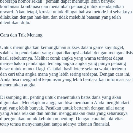
beberapa nomor sekali , pemain dapat menutupi lebih banyak
kombinasi-kombinasi dan menambah peluang untuk mendapatkan
reward. Akan tetapi, krusial untuk diingat bahwa metode ini sebaiknya
dilakukan dengan hati-hati dan tidak melebihi batasan yang telah
ditentukan dulu.
Cara dan Trik Menang
Untuk meningkatkan kemungkinan sukses dalam game kayutogel,
salah satu pendekatan yang dapat diadopsi adalah dengan menganalisis
hasil sebelumnya. Melihat corak angka yang warna terdapat dapat
menyediakan pandangan tentang angka-angka yang punya peluang
besar untuk muncul lagi. Catatlah hasil lotere selama waktu tertentu
dan cari tahu angka mana yang lebih sering terdapat. Dengan cara ini,
Anda bisa mengambil keputusan yang lebih berdasarkan informasi saat
menentukan angka.
Di samping itu, penting untuk menentukan batas dana yang akan
digunakan. Menetapkan anggaran bisa membantu Anda menghindari
rugi yang lebih banyak. Pastikan untuk bertaruh dengan nilai uang
yang Anda relakan dan hindari menggunakan dana yang seharusnya
dipergunakan untuk kebutuhan penting. Dengan cara ini, aktivitas
tetap terasa menyenangkan tanpa adanya tekanan finansial.