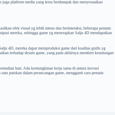
an juga platform media yang terus berdampak dan menyesuaikan
an efek visual yg lebih intens dan berinteraksi, beberapa pemain
tisipasi mereka, sehingga game yg menerapkan Salju 4D mendapatkan
lju 4D, mereka dapat memproduksi game dari kualitas grafis yg
rbaikan terhadap desain game, yang pada akhirnya memberi keuntungan
kemudian hari. Ada kemungkinan kerja sama di antara inovasi
h satu patokan dalam perancangan game, mengganti cara pemain