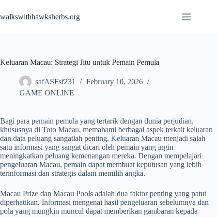
Skip
to
walkswithhawksherbs.org
content
Keluaran Macau: Strategi Jitu untuk Pemain Pemula
safASFsf231
February 10, 2026
GAME ONLINE
Bagi para pemain pemula yang tertarik dengan dunia perjudian,
khususnya di Toto Macau, memahami berbagai aspek terkait keluaran
dan data peluang sangatlah penting. Keluaran Macau menjadi salah
satu informasi yang sangat dicari oleh pemain yang ingin
meningkatkan peluang kemenangan mereka. Dengan mempelajari
pengeluaran Macau, pemain dapat membuat keputusan yang lebih
terinformasi dan strategis dalam memilih angka.
Macau Prize dan Macau Pools adalah dua faktor penting yang patut
diperhatikan. Informasi mengenai hasil pengeluaran sebelumnya dan
pola yang mungkin muncul dapat memberikan gambaran kepada