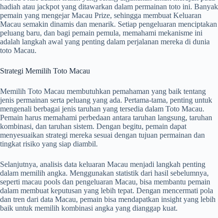
hadiah atau jackpot yang ditawarkan dalam permainan toto ini. Banyak
pemain yang mengejar Macau Prize, sehingga membuat Keluaran
Macau semakin dinamis dan menarik. Setiap pengeluaran menciptakan
peluang baru, dan bagi pemain pemula, memahami mekanisme ini
adalah langkah awal yang penting dalam perjalanan mereka di dunia
toto Macau.
Strategi Memilih Toto Macau
Memilih Toto Macau membutuhkan pemahaman yang baik tentang
jenis permainan serta peluang yang ada. Pertama-tama, penting untuk
mengenali berbagai jenis taruhan yang tersedia dalam Toto Macau.
Pemain harus memahami perbedaan antara taruhan langsung, taruhan
kombinasi, dan taruhan sistem. Dengan begitu, pemain dapat
menyesuaikan strategi mereka sesuai dengan tujuan permainan dan
tingkat risiko yang siap diambil.
Selanjutnya, analisis data keluaran Macau menjadi langkah penting
dalam memilih angka. Menggunakan statistik dari hasil sebelumnya,
seperti macau pools dan pengeluaran Macau, bisa membantu pemain
dalam membuat keputusan yang lebih tepat. Dengan mencermati pola
dan tren dari data Macau, pemain bisa mendapatkan insight yang lebih
baik untuk memilih kombinasi angka yang dianggap kuat.