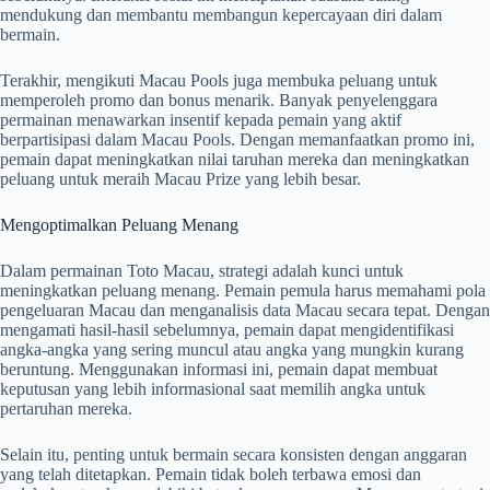
mendukung dan membantu membangun kepercayaan diri dalam
bermain.
Terakhir, mengikuti Macau Pools juga membuka peluang untuk
memperoleh promo dan bonus menarik. Banyak penyelenggara
permainan menawarkan insentif kepada pemain yang aktif
berpartisipasi dalam Macau Pools. Dengan memanfaatkan promo ini,
pemain dapat meningkatkan nilai taruhan mereka dan meningkatkan
peluang untuk meraih Macau Prize yang lebih besar.
Mengoptimalkan Peluang Menang
Dalam permainan Toto Macau, strategi adalah kunci untuk
meningkatkan peluang menang. Pemain pemula harus memahami pola
pengeluaran Macau dan menganalisis data Macau secara tepat. Dengan
mengamati hasil-hasil sebelumnya, pemain dapat mengidentifikasi
angka-angka yang sering muncul atau angka yang mungkin kurang
beruntung. Menggunakan informasi ini, pemain dapat membuat
keputusan yang lebih informasional saat memilih angka untuk
pertaruhan mereka.
Selain itu, penting untuk bermain secara konsisten dengan anggaran
yang telah ditetapkan. Pemain tidak boleh terbawa emosi dan