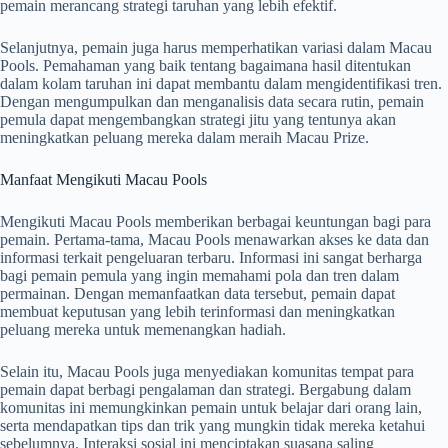
pemain merancang strategi taruhan yang lebih efektif.
Selanjutnya, pemain juga harus memperhatikan variasi dalam Macau
Pools. Pemahaman yang baik tentang bagaimana hasil ditentukan
dalam kolam taruhan ini dapat membantu dalam mengidentifikasi tren.
Dengan mengumpulkan dan menganalisis data secara rutin, pemain
pemula dapat mengembangkan strategi jitu yang tentunya akan
meningkatkan peluang mereka dalam meraih Macau Prize.
Manfaat Mengikuti Macau Pools
Mengikuti Macau Pools memberikan berbagai keuntungan bagi para
pemain. Pertama-tama, Macau Pools menawarkan akses ke data dan
informasi terkait pengeluaran terbaru. Informasi ini sangat berharga
bagi pemain pemula yang ingin memahami pola dan tren dalam
permainan. Dengan memanfaatkan data tersebut, pemain dapat
membuat keputusan yang lebih terinformasi dan meningkatkan
peluang mereka untuk memenangkan hadiah.
Selain itu, Macau Pools juga menyediakan komunitas tempat para
pemain dapat berbagi pengalaman dan strategi. Bergabung dalam
komunitas ini memungkinkan pemain untuk belajar dari orang lain,
serta mendapatkan tips dan trik yang mungkin tidak mereka ketahui
sebelumnya. Interaksi sosial ini menciptakan suasana saling