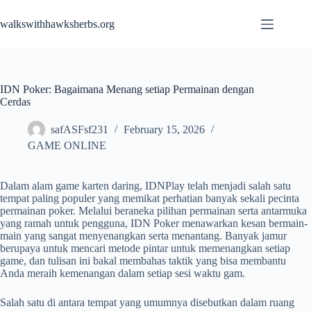
Skip
to
walkswithhawksherbs.org
content
IDN Poker: Bagaimana Menang setiap Permainan dengan
Cerdas
safASFsf231
February 15, 2026
GAME ONLINE
Dalam alam game karten daring, IDNPlay telah menjadi salah satu
tempat paling populer yang memikat perhatian banyak sekali pecinta
permainan poker. Melalui beraneka pilihan permainan serta antarmuka
yang ramah untuk pengguna, IDN Poker menawarkan kesan bermain-
main yang sangat menyenangkan serta menantang. Banyak jamur
berupaya untuk mencari metode pintar untuk memenangkan setiap
game, dan tulisan ini bakal membahas taktik yang bisa membantu
Anda meraih kemenangan dalam setiap sesi waktu gam.
Salah satu di antara tempat yang umumnya disebutkan dalam ruang