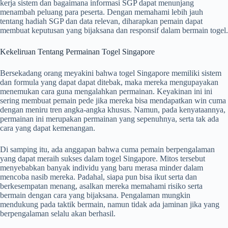
kerja sistem dan bagaimana informasi SGP dapat menunjang
menambah peluang para peserta. Dengan memahami lebih jauh
tentang hadiah SGP dan data relevan, diharapkan pemain dapat
membuat keputusan yang bijaksana dan responsif dalam bermain togel.
Kekeliruan Tentang Permainan Togel Singapore
Bersekadang orang meyakini bahwa togel Singapore memiliki sistem
dan formula yang dapat dapat ditebak, maka mereka mengupayakan
menemukan cara guna mengalahkan permainan. Keyakinan ini ini
sering membuat pemain pede jika mereka bisa mendapatkan win cuma
dengan meniru tren angka-angka khusus. Namun, pada kenyataannya,
permainan ini merupakan permainan yang sepenuhnya, serta tak ada
cara yang dapat kemenangan.
Di samping itu, ada anggapan bahwa cuma pemain berpengalaman
yang dapat meraih sukses dalam togel Singapore. Mitos tersebut
menyebabkan banyak individu yang baru merasa minder dalam
mencoba nasib mereka. Padahal, siapa pun bisa ikut serta dan
berkesempatan menang, asalkan mereka memahami risiko serta
bermain dengan cara yang bijaksana. Pengalaman mungkin
mendukung pada taktik bermain, namun tidak ada jaminan jika yang
berpengalaman selalu akan berhasil.