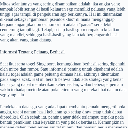
Mitos selanjutnya yang sering disampaikan adalah jika angka yang
tampak lebih sering di hasil keluaran sgp memiliki peluang yang lebih
tinggi agar tampil di pengeluaran sgp berikutnya. Hal ini dinamakan
dikenal sebagai "gambaran pseudosiklus" di mana menganggap
berpandangan jika nomor-nomor ini adalah "panas" serta lebih
cenderung tampil lagi. Tetapi, setiap hasil sgp merupakan kejadian
yang mandiri, sehingga hasil-hasil yang lalu tak berpengaruh hasil
yang akan yang akan datang.
Informasi Tentang Peluang Berhasil
Saat ikut serta togel Singapore, kemungkinan berhasil sering dipenuhi
oleh mitos dan rumor. Satu informasi penting untuk dipahami adalah
kalau togel adalah game peluang dimana hasil akhirnya ditentukan
pada angka acak. Hal ini berarti bahwa tidak ada strategi yang benar-
benar yang dapat memberikan keberhasilan, walau beberapa pemain
yakin terhadap metode atau pola tertentu yang mereka lihat dalam data
sgp yang lalu.
Pendekatan data sgp yang ada dapat membantu pemain mengerti pola
angka, tetapi namun hasil keluaran sgp setiap draw tetap tidak dapat
diprediksi. Oleh sebab itu, penting agar tidak terlampau terpaku pada
bentuk pemikiran atau keyakinan yang tidak berdasar. Kemungkinan
menang dalam togel sering sangat minim, dan pemain perlu menyadari