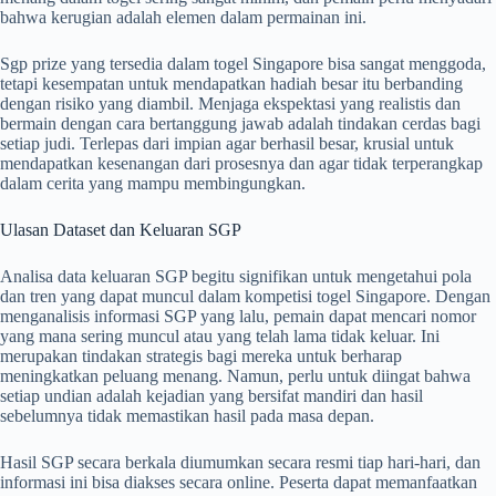
bahwa kerugian adalah elemen dalam permainan ini.
Sgp prize yang tersedia dalam togel Singapore bisa sangat menggoda,
tetapi kesempatan untuk mendapatkan hadiah besar itu berbanding
dengan risiko yang diambil. Menjaga ekspektasi yang realistis dan
bermain dengan cara bertanggung jawab adalah tindakan cerdas bagi
setiap judi. Terlepas dari impian agar berhasil besar, krusial untuk
mendapatkan kesenangan dari prosesnya dan agar tidak terperangkap
dalam cerita yang mampu membingungkan.
Ulasan Dataset dan Keluaran SGP
Analisa data keluaran SGP begitu signifikan untuk mengetahui pola
dan tren yang dapat muncul dalam kompetisi togel Singapore. Dengan
menganalisis informasi SGP yang lalu, pemain dapat mencari nomor
yang mana sering muncul atau yang telah lama tidak keluar. Ini
merupakan tindakan strategis bagi mereka untuk berharap
meningkatkan peluang menang. Namun, perlu untuk diingat bahwa
setiap undian adalah kejadian yang bersifat mandiri dan hasil
sebelumnya tidak memastikan hasil pada masa depan.
Hasil SGP secara berkala diumumkan secara resmi tiap hari-hari, dan
informasi ini bisa diakses secara online. Peserta dapat memanfaatkan