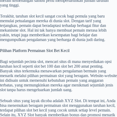
meraih kemenangan sambil perlu mempertaruhkan jumlah taruhan
yang tinggi.
Terakhir, taruhan slot kecil sangat cocok bagi pemula yang baru
memulai petualangan mereka di dunia slot. Dengan tarif yang
terjangkau, pemain dapat beradaptasi terhadap berbagai fitur dan
mekanisme slot. Hal ini tak hanya membuat pemain merasa lebih
yakin, tetapi juga memberikan kesempatan bagi belajar dan
mengumpulkan pengalaman yang berharga di dunia judi daring.
Pilihan Platform Permainan Slot Bet Kecil
Bagi sejumlah pecinta slot, mencari situs di mana menyediakan opsi
taruhan kecil seperti slot bet 100 dan slot bet 200 amat penting.
Banyak situs terkemuka menawarkan pengalaman bermain yang
menarik melalui pilihan permainan slot yang beragam. Website-website
ini didisain untuk memenuhi kebutuhan pemain yang anggaran
terbatas, yang memungkinkan mereka agar menikmati sejumlah jenis
slot tanpa harus mengeluarkan jumlah uang.
Sebuah situs yang layak dicoba adalah XYZ Slot. Di tempat ini, Anda
bisa menemukan beragam permainan slot menggunakan taruhan kecil,
terdapat pilihan slot bet kecil yang cocok untuk setiap level pemain.
Selain itu, XYZ Slot banyak memberikan bonus dan promosi menarik