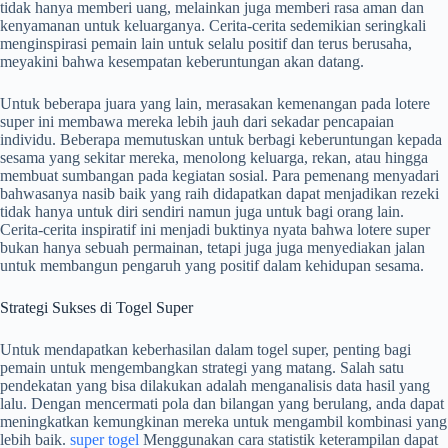
tidak hanya memberi uang, melainkan juga memberi rasa aman dan
kenyamanan untuk keluarganya. Cerita-cerita sedemikian seringkali
menginspirasi pemain lain untuk selalu positif dan terus berusaha,
meyakini bahwa kesempatan keberuntungan akan datang.
Untuk beberapa juara yang lain, merasakan kemenangan pada lotere
super ini membawa mereka lebih jauh dari sekadar pencapaian
individu. Beberapa memutuskan untuk berbagi keberuntungan kepada
sesama yang sekitar mereka, menolong keluarga, rekan, atau hingga
membuat sumbangan pada kegiatan sosial. Para pemenang menyadari
bahwasanya nasib baik yang raih didapatkan dapat menjadikan rezeki
tidak hanya untuk diri sendiri namun juga untuk bagi orang lain.
Cerita-cerita inspiratif ini menjadi buktinya nyata bahwa lotere super
bukan hanya sebuah permainan, tetapi juga juga menyediakan jalan
untuk membangun pengaruh yang positif dalam kehidupan sesama.
Strategi Sukses di Togel Super
Untuk mendapatkan keberhasilan dalam togel super, penting bagi
pemain untuk mengembangkan strategi yang matang. Salah satu
pendekatan yang bisa dilakukan adalah menganalisis data hasil yang
lalu. Dengan mencermati pola dan bilangan yang berulang, anda dapat
meningkatkan kemungkinan mereka untuk mengambil kombinasi yang
lebih baik.
super togel
Menggunakan cara statistik keterampilan dapat