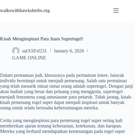
Skip
to
walkswithhawksherbs.org
content
Kisah Menginspirasi Para Juara Supertogel!
safASFsf231
January 6, 2026
GAME ONLINE
Dalam permainan judi, khususnya pada permainan lotere, banyak
individu bermimpi untuk menjadi pemenang. Salah satu permainan
yang telah menarik minat ramai orang adalah supertogel. Dengan janji
akan hadiah yang besar dan peluang yang menggoda, supertogel
menjadi fenomena yang antusiasme para petaruh. Tidak jarang, kisah-
kisah pemenang togel super dapat menjadi inspirasi untuk banyak
orang untuk selalu berusaha keberuntungan mereka.
Cerita yang menginspirasi para pemenang togel super sering kali
memberikan ajaran tentang keberanian, ketekunan, dan harapan.
Mereka yang berhasil mendapatkan kemenangan pada togel super